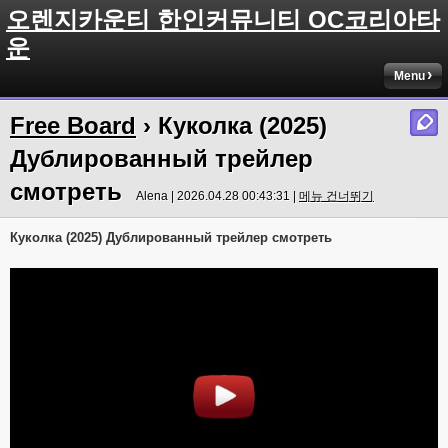
오렌지카운티 한인커뮤니티 OC코리아타
운
Menu
Free Board
› Куколка (2025)
Дублированный трейлер
смотреть
Alena | 2026.04.28 00:43:31 |
메뉴 건너뛰기
Куколка (2025) Дублированный трейлер смотреть