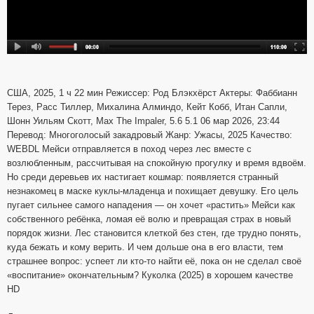
США, 2025, 1 ч 22 мин Режиссер: Род Блэкхёрст Актеры: Фаббианн
Терез, Расс Тиллер, Михалина Алминдо, Кейт Кобб, Итан Сапли,
Шонн Уильям Скотт, Max The Impaler, 5.6 5.1 06 мар 2026, 23:44
Перевод: Многоголосый закадровый Жанр: Ужасы, 2025 Качество:
WEBDL Мейси отправляется в поход через лес вместе с
возлюбленным, рассчитывая на спокойную прогулку и время вдвоём.
Но среди деревьев их настигает кошмар: появляется странный
незнакомец в маске куклы-младенца и похищает девушку. Его цель
пугает сильнее самого нападения — он хочет «растить» Мейси как
собственного ребёнка, ломая её волю и превращая страх в новый
порядок жизни. Лес становится клеткой без стен, где трудно понять,
куда бежать и кому верить. И чем дольше она в его власти, тем
страшнее вопрос: успеет ли кто-то найти её, пока он не сделал своё
«воспитание» окончательным? Куколка (2025) в хорошем качестве
HD