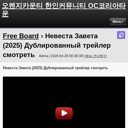
오렌지카운티 한인커뮤니티 OC코리아타
운
Menu
Free Board
› Невеста Завета
(2025) Дублированный трейлер
смотреть
Alena | 2026.04.28 00:39:38 |
메뉴 건너뛰기
Невеста Завета (2025) Дублированный трейлер смотреть