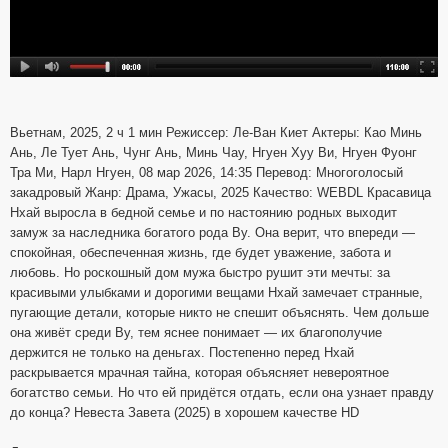
Вьетнам, 2025, 2 ч 1 мин Режиссер: Ле-Ван Киет Актеры: Као Минь
Ань, Ле Тует Ань, Чунг Ань, Минь Чау, Нгуен Хуу Ви, Нгуен Фуонг
Тра Ми, Нарл Нгуен, 08 мар 2026, 14:35 Перевод: Многоголосый
закадровый Жанр: Драма, Ужасы, 2025 Качество: WEBDL Красавица
Нхай выросла в бедной семье и по настоянию родных выходит
замуж за наследника богатого рода Ву. Она верит, что впереди —
спокойная, обеспеченная жизнь, где будет уважение, забота и
любовь. Но роскошный дом мужа быстро рушит эти мечты: за
красивыми улыбками и дорогими вещами Нхай замечает странные,
пугающие детали, которые никто не спешит объяснять. Чем дольше
она живёт среди Ву, тем яснее понимает — их благополучие
держится не только на деньгах. Постепенно перед Нхай
раскрывается мрачная тайна, которая объясняет невероятное
богатство семьи. Но что ей придётся отдать, если она узнает правду
до конца? Невеста Завета (2025) в хорошем качестве HD