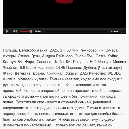
Польша, Великобритания, 2025, 1 ч 50 мин Режиссер: Ян Комаса
Актеры: Стивен Грэм, Андреа Райзборо, Энсон Бун, Остин Хэйнс,
Каллум Бут-Форд, Саванна Штейн, Кит Ракусен, Ной Манзур, Моника
Фрайчик, 6.9 6.8 07 мар 2026, 14:46 Перевод: Дубляж [Чистый звук]
Жанр: Детектив, Драма, Криминал, Ужасы, 2025 Качество: WEBDL
Англия. Молодой хулиган Томми живёт так, будто ему всё сходит с
рук: загулы, порок и уверенность в безнаказанности стали
привычкой. Но после очередной ночи он приходит в себя в подвале
загородного дома — с цепью на шее и без понимания, как сюда
попал. Похитители оказываются странной семьёй, решившей
«перевоспитать» его радикальными методами. Томми втягивают в
череду изощрённых психологических игр, где каждая ошибка больно
бьёт по самолюбию и страхам. Чтобы вырваться, ему придётся
измениться по-настоящему… только вот кто решает, каким он