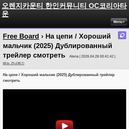
오렌지카운티 한인커뮤니티 OC코리아타
운
Menu
Free Board
› На цепи / Хороший
мальчик (2025) Дублированный
трейлер смотреть
Alena | 2026.04.28 00:41:42 |
메뉴 건너뛰기
На цепи / Хороший мальчик (2025) Дублированный трейлер
смотреть