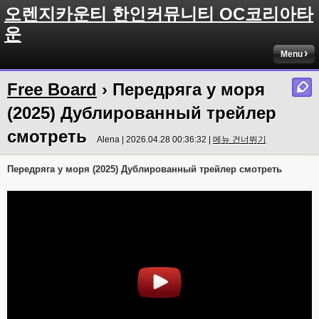
오렌지카운티 한인커뮤니티 OC코리아타
운
Menu
Free Board
› Передряга у моря
(2025) Дублированный трейлер
смотреть
Alena | 2026.04.28 00:36:32 |
메뉴 건너뛰기
Передряга у моря (2025) Дублированный трейлер смотреть