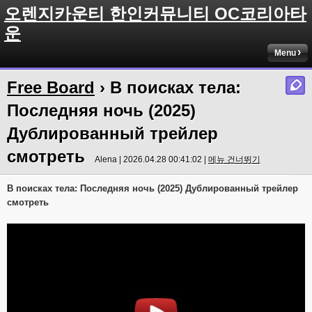
오렌지카운티 한인커뮤니티 OC코리아타
운
Menu
Free Board
› В поисках тела:
Последняя ночь (2025)
Дублированный трейлер
смотреть
Alena | 2026.04.28 00:41:02 |
메뉴 건너뛰기
В поисках тела: Последняя ночь (2025) Дублированный трейлер
смотреть