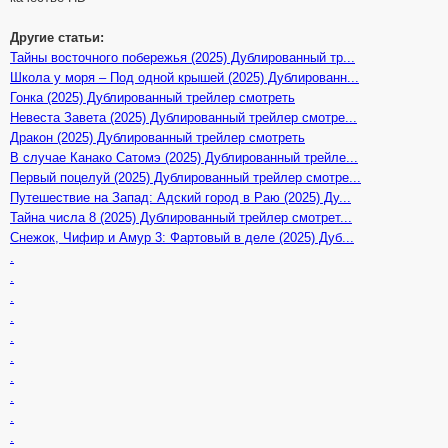
Другие статьи:
Тайны восточного побережья (2025) Дублированный тр...
Школа у моря – Под одной крышей (2025) Дублированн...
Гонка (2025) Дублированный трейлер смотреть
Невеста Завета (2025) Дублированный трейлер смотре...
Дракон (2025) Дублированный трейлер смотреть
В случае Канако Сатомэ (2025) Дублированный трейле...
Первый поцелуй (2025) Дублированный трейлер смотре...
Путешествие на Запад: Адский город в Раю (2025) Ду...
Тайна числа 8 (2025) Дублированный трейлер смотрет...
Снежок, Чифир и Амур 3: Фартовый в деле (2025) Дуб...
.
.
.
.
.
.
.
.
.
.