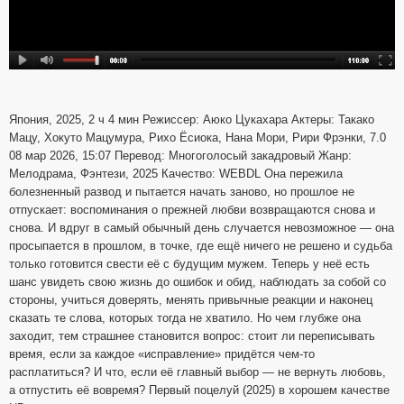
Япония, 2025, 2 ч 4 мин Режиссер: Аюко Цукахара Актеры: Такако
Мацу, Хокуто Мацумура, Рихо Ёсиока, Нана Мори, Рири Фрэнки, 7.0
08 мар 2026, 15:07 Перевод: Многоголосый закадровый Жанр:
Мелодрама, Фэнтези, 2025 Качество: WEBDL Она пережила
болезненный развод и пытается начать заново, но прошлое не
отпускает: воспоминания о прежней любви возвращаются снова и
снова. И вдруг в самый обычный день случается невозможное — она
просыпается в прошлом, в точке, где ещё ничего не решено и судьба
только готовится свести её с будущим мужем. Теперь у неё есть
шанс увидеть свою жизнь до ошибок и обид, наблюдать за собой со
стороны, учиться доверять, менять привычные реакции и наконец
сказать те слова, которых тогда не хватило. Но чем глубже она
заходит, тем страшнее становится вопрос: стоит ли переписывать
время, если за каждое «исправление» придётся чем-то
расплатиться? И что, если её главный выбор — не вернуть любовь,
а отпустить её вовремя? Первый поцелуй (2025) в хорошем качестве