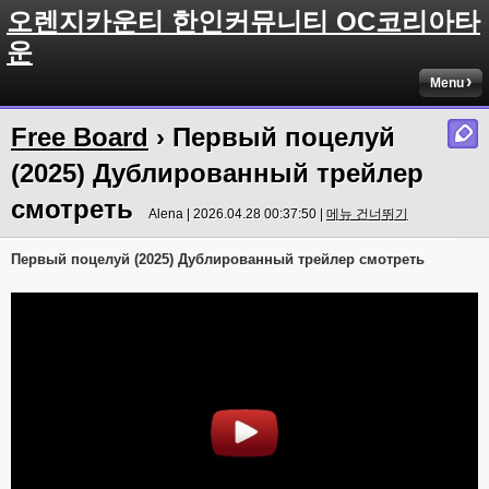
오렌지카운티 한인커뮤니티 OC코리아타
운
Menu
Free Board
› Первый поцелуй
(2025) Дублированный трейлер
смотреть
Alena | 2026.04.28 00:37:50 |
메뉴 건너뛰기
Первый поцелуй (2025) Дублированный трейлер смотреть