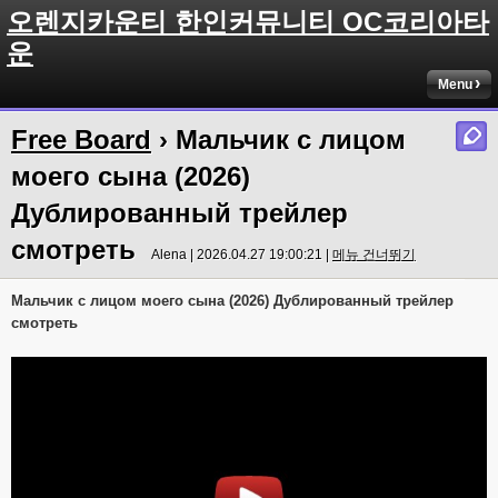
오렌지카운티 한인커뮤니티 OC코리아타
운
Menu
Free Board
› Мальчик с лицом
моего сына (2026)
Дублированный трейлер
смотреть
Alena | 2026.04.27 19:00:21 |
메뉴 건너뛰기
Мальчик с лицом моего сына (2026) Дублированный трейлер
смотреть