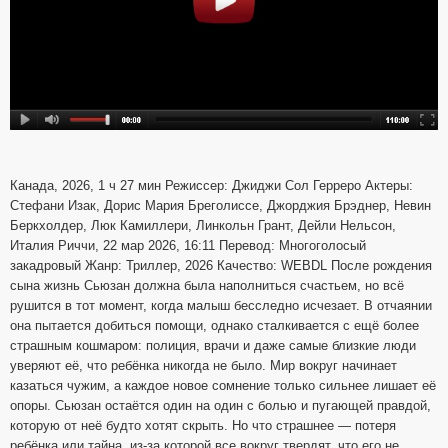
Канада, 2026, 1 ч 27 мин Режиссер: Джиджи Сол Герреро Актеры:
Стефани Изак, Дорис Мария Бреголиссе, Джорджия Брэднер, Невин
Беркхолдер, Люк Камиллери, Линкольн Грант, Дейли Нельсон,
Италия Риччи, 22 мар 2026, 16:11 Перевод: Многоголосый
закадровый Жанр: Триллер, 2026 Качество: WEBDL После рождения
сына жизнь Сьюзан должна была наполниться счастьем, но всё
рушится в тот момент, когда малыш бесследно исчезает. В отчаянии
она пытается добиться помощи, однако сталкивается с ещё более
страшным кошмаром: полиция, врачи и даже самые близкие люди
уверяют её, что ребёнка никогда не было. Мир вокруг начинает
казаться чужим, а каждое новое сомнение только сильнее лишает её
опоры. Сьюзан остаётся один на один с болью и пугающей правдой,
которую от неё будто хотят скрыть. Но что страшнее — потеря
ребёнка или тайна, из-за которой все вокруг твердят, что его не