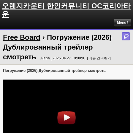
오렌지카운티 한인커뮤니티 OC코리아타
운
Menu
Free Board
› Погружение (2026)
Дублированный трейлер
смотреть
Alena | 2026.04.27 19:00:01 |
메뉴 건너뛰기
Погружение (2026) Дублированный трейлер смотреть