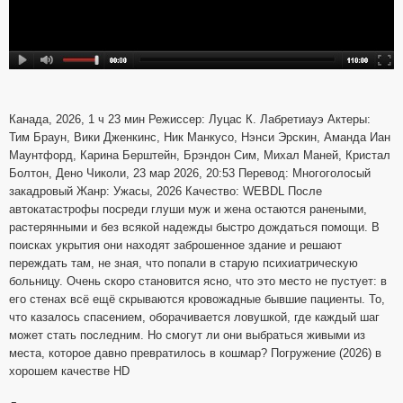
Канада, 2026, 1 ч 23 мин Режиссер: Луцас К. Лабретиауэ Актеры:
Тим Браун, Вики Дженкинс, Ник Манкусо, Нэнси Эрскин, Аманда Иан
Маунтфорд, Карина Берштейн, Брэндон Сим, Михал Маней, Кристал
Болтон, Дено Чиколи, 23 мар 2026, 20:53 Перевод: Многоголосый
закадровый Жанр: Ужасы, 2026 Качество: WEBDL После
автокатастрофы посреди глуши муж и жена остаются ранеными,
растерянными и без всякой надежды быстро дождаться помощи. В
поисках укрытия они находят заброшенное здание и решают
переждать там, не зная, что попали в старую психиатрическую
больницу. Очень скоро становится ясно, что это место не пустует: в
его стенах всё ещё скрываются кровожадные бывшие пациенты. То,
что казалось спасением, оборачивается ловушкой, где каждый шаг
может стать последним. Но смогут ли они выбраться живыми из
места, которое давно превратилось в кошмар? Погружение (2026) в
хорошем качестве HD