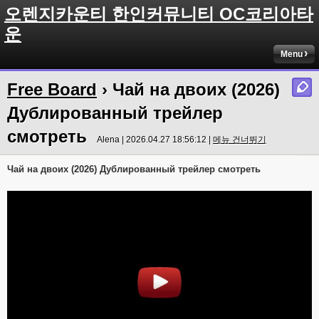
오렌지카운티 한인커뮤니티 OC코리아타
운
Menu
Free Board
› Чай на двоих (2026)
Дублированный трейлер
смотреть
Alena | 2026.04.27 18:56:12 |
메뉴 건너뛰기
Чай на двоих (2026) Дублированный трейлер смотреть