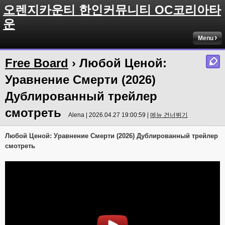
오렌지카운티 한인커뮤니티 OC코리아타
운
Menu
Free Board
› Любой Ценой:
Уравнение Смерти (2026)
Дублированный трейлер
смотреть
Alena | 2026.04.27 19:00:59 |
메뉴 건너뛰기
Любой Ценой: Уравнение Смерти (2026) Дублированный трейлер
смотреть