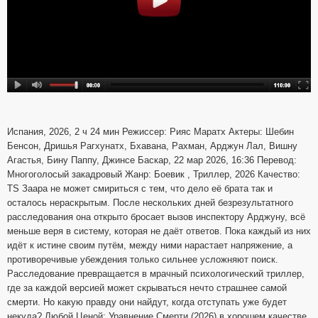
Испания, 2026, 2 ч 24 мин Режиссер: Рияс Маратх Актеры: Шебин
Бенсон, Дришья Рагхунатх, Бхавана, Рахман, Арджун Лал, Вишну
Агастья, Бину Паппу, Джинсе Баскар, 22 мар 2026, 16:36 Перевод:
Многоголосый закадровый Жанр: Боевик , Триллер, 2026 Качество:
TS Заара не может смириться с тем, что дело её брата так и
осталось нераскрытым. После нескольких дней безрезультатного
расследования она открыто бросает вызов инспектору Арджуну, всё
меньше веря в систему, которая не даёт ответов. Пока каждый из них
идёт к истине своим путём, между ними нарастает напряжение, а
противоречивые убеждения только сильнее усложняют поиск.
Расследование превращается в мрачный психологический триллер,
где за каждой версией может скрываться нечто страшнее самой
смерти. Но какую правду они найдут, когда отступать уже будет
некуда? Любой Ценой: Уравнение Смерти (2026) в хорошем качестве