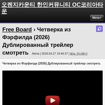
오렌지카운티 한인커뮤니티 OC코리아타
운
Menu
Free Board
› Четверка из
Фэрфилда (2026)
Дублированный трейлер
смотреть
Alena | 2026.04.27 19:46:37 |
메뉴 건너뛰기
Четверка из Фэрфилда (2026) Дублированный трейлер смотреть