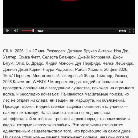
США, 2026, 1 ч 17 мин Режиссер: Джошуа Брукер Актеры: Ноа Дж.
Уэлтер, Эрика Фетт, Селеста Бландон, Джейк Копроника, Джон
Блум, Отис Б. Дредс, Лидия Мэнсон, Дуг Перфидо, Челси ЛеСейдж,
Дэниел Джон Кирни, Лаура Родригес, Райан Хайвли, 20 фев 2026,
16:57 Перевод: Многоголосый закадровый Жанр: Триллер, Ужасы,
2026 Качество: WEBDL Четверо молодых людей отправляются
проверить сообщения о загадочном существе, похожем на огромного
волка, и бесследно исчезают. Начинаются масштабные поиски, но
лес не отдаёт ни следа: ни вещей, ни маршрута, ни объяснений.
Проходит время, и единственная зацепка появляется случайно —
находят их камеру. На записи остаются последние часы
«фэрфилдской четвёрки»: тревожные разговоры, странные звуки и
кадры, которые невозможно забыть. Эти материалы становятся
единственным свидетельством того, что произошло на самом деле.
Но самое страшное — камера показывает больше, чем они успели