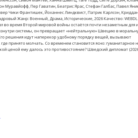
ле Йёнссон, Симон Мантей, Ханна Шмитц, Таге Тодд, Сигге Дорсин, Юха
Леон Муравйофф, Пер Гаватин, Беатрис Ярас, Стефан Галбаc, Павел Яни
ивер Чики Франтишек, Йоханнес Линдквист, Патрик Карлсон, Кридда
акадровый Жанр: Военный, Драма, Исторические, 2026 Качество: WEBD
л во время Второй мировой войны остаётся почти незаметным для 
 изнутри системы, он превращает «нейтральную» Швецию в моральну
. Его решения идут наперекор удобному порядку вещей, вызывают
 где принято молчать. Со временем становится ясно: гуманитарное 
акой ценой ему далось это противостояние? Шведский дипломат (2026
.