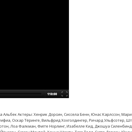
еза Альбек Актеры: Хенрик Дорсин, Сиссела Бенн, Юнас Карлссон, Мар
Ауифиа, Оскар Тёринге, Вильфрид Хохголдингер, Ричард Ульфсотер, Ш
ртон, Лоа Фалкман, Фигге Норлинг, Изабелле Кид, Джошуа Силенбинд