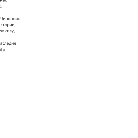
ннес
к,
н
L Чиновник
истории,
ю силу,
наследие
) в