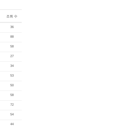
조회 수
36
88
58
27
34
53
50
58
72
54
44