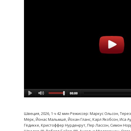
Швеция, 2026, 1 ч 42 мин Режиссер: Маркус Ольсон, Тер
Мёрк, Йонас Мальмшё, Йохан Гланс, Карл Якобсон, Иса 
Гёдикке, Кристоффер Нурденрут, Пер Лассон, Симон Нор