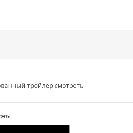
메뉴 건너뛰기
ованный трейлер смотреть
треть