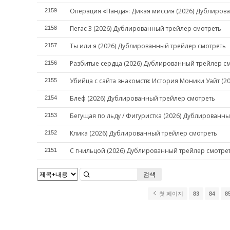
Операция «Панда»: Дикая миссия (2026) Дублиров
2159
Пегас 3 (2026) Дублированный трейлер смотреть
2158
Ты или я (2026) Дублированный трейлер смотреть
2157
Разбитые сердца (2026) Дублированный трейлер с
2156
Убийца с сайта знакомств: История Моники Уайт (
2155
Блеф (2026) Дублированный трейлер смотреть
2154
Бегущая по льду / Фигуристка (2026) Дублированн
2153
Клика (2026) Дублированный трейлер смотреть
2152
С гнильцой (2026) Дублированный трейлер смотре
2151
검색
첫 페이지
83
84
8