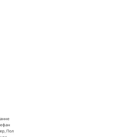
ианне
тефан
ер, Пол