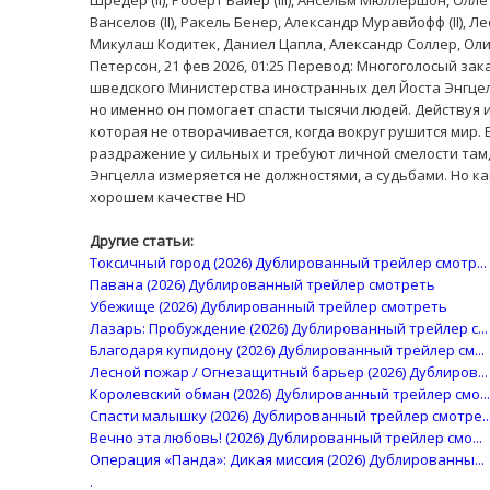
Шредер (II), Роберт Байер (III), Ансельм Мюллершон, Ол
Ванселов (II), Ракель Бенер, Александр Муравйофф (II), 
Микулаш Кодитек, Даниел Цапла, Александр Cоллер, Ол
Петерсон, 21 фев 2026, 01:25 Перевод: Многоголосый з
шведского Министерства иностранных дел Йоста Энгцел
но именно он помогает спасти тысячи людей. Действуя
которая не отворачивается, когда вокруг рушится мир
раздражение у сильных и требуют личной смелости там,
Энгцелла измеряется не должностями, а судьбами. Но к
хорошем качестве HD
Другие статьи:
Токсичный город (2026) Дублированный трейлер смотр...
Павана (2026) Дублированный трейлер смотреть
Убежище (2026) Дублированный трейлер смотреть
Лазарь: Пробуждение (2026) Дублированный трейлер с...
Благодаря купидону (2026) Дублированный трейлер см...
Лесной пожар / Огнезащитный барьер (2026) Дублиров...
Королевский обман (2026) Дублированный трейлер смо...
Спасти малышку (2026) Дублированный трейлер смотре..
Вечно эта любовь! (2026) Дублированный трейлер смо...
Операция «Панда»: Дикая миссия (2026) Дублированны...
.