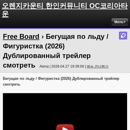
오렌지카운티 한인커뮤니티 OC코리아타
운
Menu
Free Board
› Бегущая по льду /
Фигуристка (2026)
Дублированный трейлер
смотреть
Alena | 2026.04.27 19:39:00 |
메뉴 건너뛰기
Бегущая по льду / Фигуристка (2026) Дублированный трейлер
смотреть