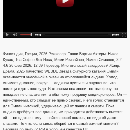
Финляндия, Греция, 2026 Режиссер: Таави Вартия Актеры: Никос
Кукас, Теа Софье Лок Несс, Мими Роивайнен, Ясмин Симонен, 3.2
4.6 26 фев 2026, 12:39 Перевод: Многоголосый закадровый Жанр:
Драма, 2026 Качество: WEBDL Звезда фигурного катания Эмили
оказывается унесённой в океан на отколовшейся льдине. Холод
сжимает дыхание, вокруг — ледяная пустыня и ощущение, что
помощи ждать неоткуда. В отчаянии она звонит по телефону, но
попадает не спасателям, а обычному продавцу кондиционеров. Он —
единственный, кто слышит её прямо сейчас, и его голос становится
для Эмили ниточкой, удерживающей от паники и смерти. Пока
льдина дрейфует всё дальше, им приходится действовать вместе:
ей — не сдаться, ему — найти способ помочь, не видя её даже
глазами. Но что, если связь оборвётся в самый важный момент?
Бегущая по льду (2026) в хорошем качестве HD