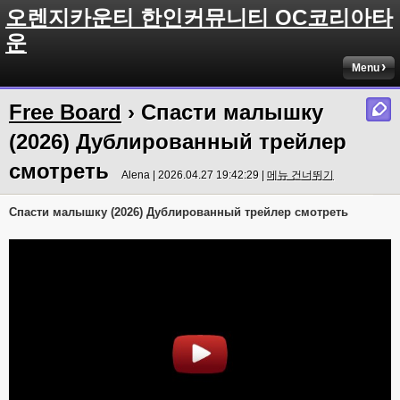
오렌지카운티 한인커뮤니티 OC코리아타
운
Menu
Free Board
› Спасти малышку
(2026) Дублированный трейлер
смотреть
Alena | 2026.04.27 19:42:29 |
메뉴 건너뛰기
Спасти малышку (2026) Дублированный трейлер смотреть