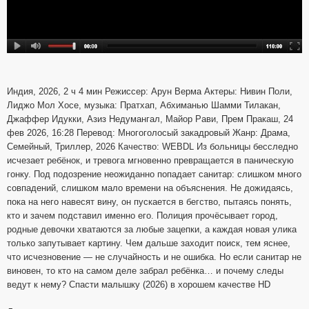
Индия, 2026, 2 ч 4 мин Режиссер: Арун Верма Актеры: Нивин Поли,
Лиджо Мол Хосе, музыка: Пратхап, Абхиманью Шамми Тилакан,
Джаффер Идукки, Азиз Недумангал, Майор Рави, Прем Пракаш, 24
фев 2026, 16:28 Перевод: Многоголосый закадровый Жанр: Драма,
Семейный, Триллер, 2026 Качество: WEBDL Из больницы бесследно
исчезает ребёнок, и тревога мгновенно превращается в паническую
гонку. Под подозрение неожиданно попадает санитар: слишком много
совпадений, слишком мало времени на объяснения. Не дожидаясь,
пока на него навесят вину, он пускается в бегство, пытаясь понять,
кто и зачем подставил именно его. Полиция прочёсывает город,
родные девочки хватаются за любые зацепки, а каждая новая улика
только запутывает картину. Чем дальше заходит поиск, тем яснее,
что исчезновение — не случайность и не ошибка. Но если санитар не
виновен, то кто на самом деле забрал ребёнка… и почему следы
ведут к нему? Спасти малышку (2026) в хорошем качестве HD