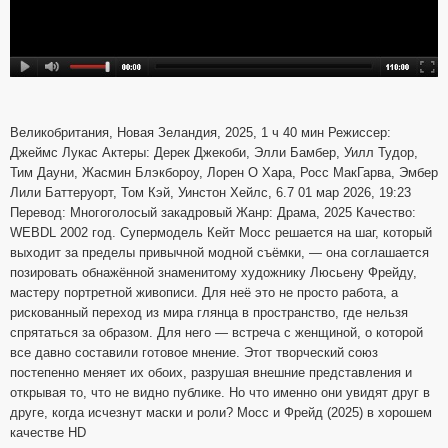
Великобритания, Новая Зеландия, 2025, 1 ч 40 мин Режиссер:
Джеймс Лукас Актеры: Дерек Джекоби, Элли Бамбер, Уилл Тудор,
Тим Дауни, Жасмин Блэкбороу, Лорен О Хара, Росс МакГарва, Эмбер
Лили Баттеруорт, Том Кэй, Уинстон Хейлс, 6.7 01 мар 2026, 19:23
Перевод: Многоголосый закадровый Жанр: Драма, 2025 Качество:
WEBDL 2002 год. Супермодель Кейт Мосс решается на шаг, который
выходит за пределы привычной модной съёмки, — она соглашается
позировать обнажённой знаменитому художнику Люсьену Фрейду,
мастеру портретной живописи. Для неё это не просто работа, а
рискованный переход из мира глянца в пространство, где нельзя
спрятаться за образом. Для него — встреча с женщиной, о которой
все давно составили готовое мнение. Этот творческий союз
постепенно меняет их обоих, разрушая внешние представления и
открывая то, что не видно публике. Но что именно они увидят друг в
друге, когда исчезнут маски и роли? Мосс и Фрейд (2025) в хорошем
качестве HD