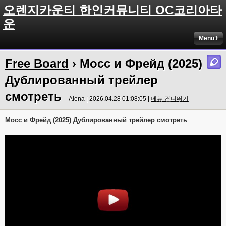
오렌지카운티 한인커뮤니티 OC코리아타
운
Menu
Free Board
› Мосс и Фрейд (2025)
Дублированный трейлер
смотреть
Alena | 2026.04.28 01:08:05 |
메뉴 건너뛰기
Мосс и Фрейд (2025) Дублированный трейлер смотреть