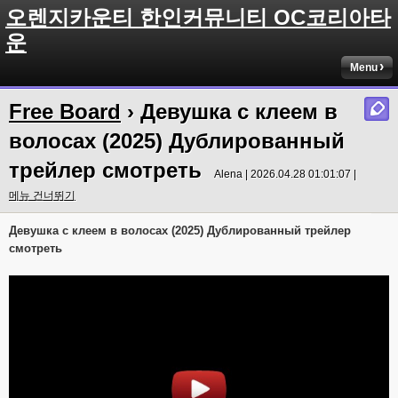
오렌지카운티 한인커뮤니티 OC코리아타
운
Menu
Free Board
› Девушка с клеем в
волосах (2025) Дублированный
трейлер смотреть
Alena | 2026.04.28 01:01:07 |
메뉴 건너뛰기
Девушка с клеем в волосах (2025) Дублированный трейлер
смотреть