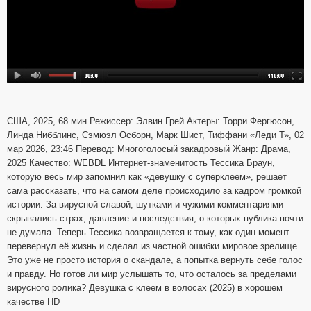
США, 2025, 68 мин Режиссер: Элвин Грей Актеры: Торри Фергюсон,
Линда Нибблинс, Сэмюэл Осборн, Марк Шист, Тиффани «Леди Т», 02
мар 2026, 23:46 Перевод: Многоголосый закадровый Жанр: Драма,
2025 Качество: WEBDL Интернет-знаменитость Тессика Браун,
которую весь мир запомнил как «девушку с суперклеем», решает
сама рассказать, что на самом деле происходило за кадром громкой
истории. За вирусной славой, шутками и чужими комментариями
скрывались страх, давление и последствия, о которых публика почти
не думала. Теперь Тессика возвращается к тому, как один момент
перевернул её жизнь и сделал из частной ошибки мировое зрелище.
Это уже не просто история о скандале, а попытка вернуть себе голос
и правду. Но готов ли мир услышать то, что осталось за пределами
вирусного ролика? Девушка с клеем в волосах (2025) в хорошем
качестве HD