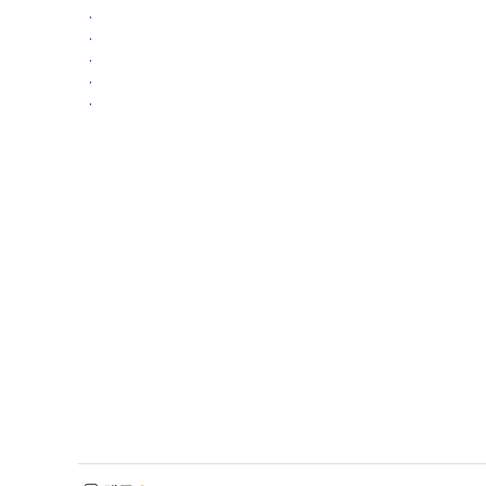
.
.
.
.
.