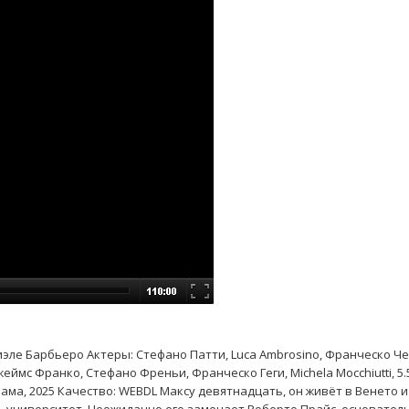
аниэле Барбьеро Актеры: Стефано Патти, Luca Ambrosino, Франческо Ч
ймс Франко, Стефано Френьи, Франческо Геги, Michela Mocchiutti, 5.
ама, 2025 Качество: WEBDL Максу девятнадцать, он живёт в Венето и