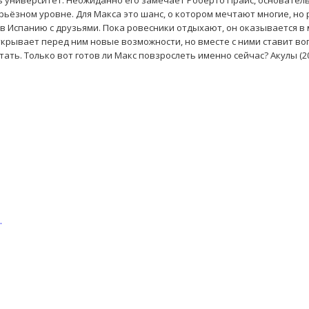
университет. Неожиданно его замечает Роберто Прайс, основатель
рьёзном уровне. Для Макса это шанс, о котором мечтают многие, но 
в Испанию с друзьями. Пока ровесники отдыхают, он оказывается в
ткрывает перед ним новые возможности, но вместе с ними ставит во
ать. Только вот готов ли Макс повзрослеть именно сейчас? Акулы (20
.