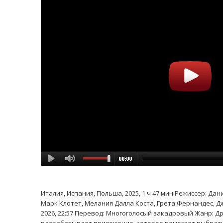
Италия, Испания, Польша, 2025, 1 ч 47 мин Режиссер: Д
Марк Клотет, Мелания Далла Коста, Грета Фернандес, Дже
2026, 22:57 Перевод: Многоголосый закадровый Жанр: Др