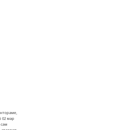
ентораме,
5 02 мар
 сам