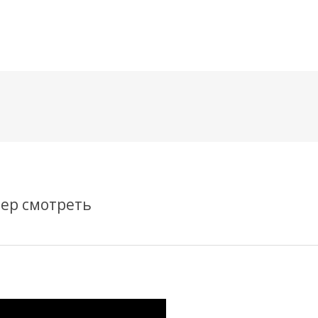
메뉴 건너뛰기
ер смотреть