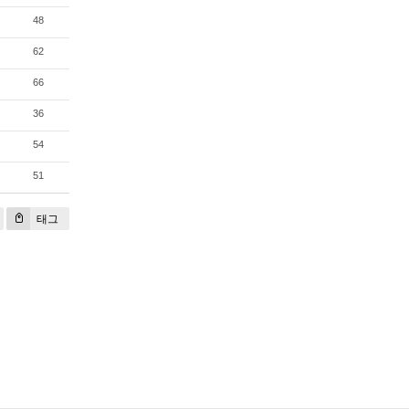
48
62
66
36
54
51
태그