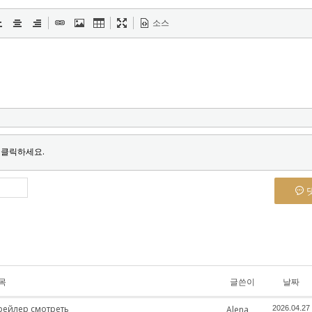
소스
 클릭하세요.
목
글쓴이
날짜
рейлер смотреть
Alena
2026.04.27