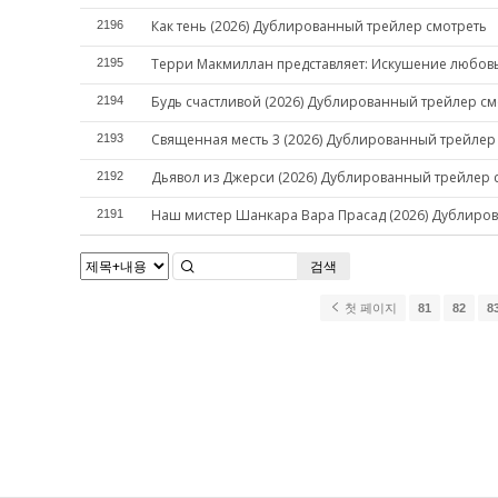
Как тень (2026) Дублированный трейлер смотреть
2196
Терри Макмиллан представляет: Искушение любовь
2195
Будь счастливой (2026) Дублированный трейлер см
2194
Священная месть 3 (2026) Дублированный трейлер
2193
Дьявол из Джерси (2026) Дублированный трейлер 
2192
Наш мистер Шанкара Вара Прасад (2026) Дублиро
2191
검색
첫 페이지
81
82
8