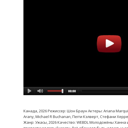
Канада, 2026 Режиссер: Шон Браун Актеры: Ariana Marquis, 
Arany, Michael R Buchanan, Пегги Кэлверт, Стефани Херре
Жанр: Ужасы, 2026 Качество: WEBDL Молодожёны Ханна 