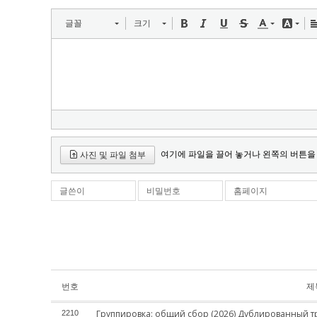
글꼴
크기
여기에 파일을 끌어 놓거나 왼쪽의 버튼을
사진 및 파일 첨부
글쓴이
비밀번호
홈페이지
번호
제
Группировка: общий сбор (2026) Дублированный т
2210