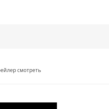
메뉴 건너뛰기
рейлер смотреть