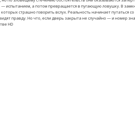
, но по зловещему стечению обстоятельств они оказываются заперт
м — испытанием, а потом превращается в пугающую ловушку. В замк
 которых страшно говорить вслух. Реальность начинает путаться со
идят правду. Но что, если дверь закрыта не случайно — и номер зна
стве HD