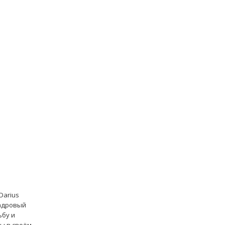
Darius
кадровый
ьбу и