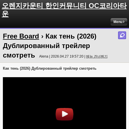
오렌지카운티 한인커뮤니티 OC코리아타
운
Menu
Free Board
› Как тень (2026)
Дублированный трейлер
смотреть
Alena | 2026.04.27 19:57:20 |
메뉴 건너뛰기
Как тень (2026) Дублированный трейлер смотреть