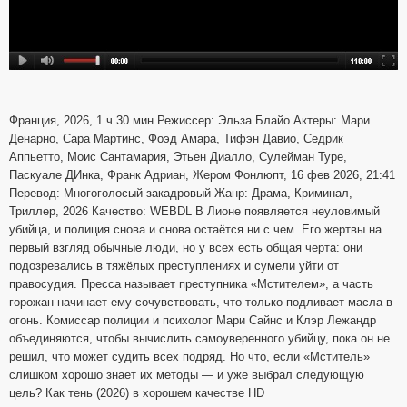
Франция, 2026, 1 ч 30 мин Режиссер: Эльза Блайо Актеры: Мари
Денарно, Сара Мартинс, Фоэд Амара, Тифэн Давио, Седрик
Аппьетто, Моис Сантамария, Этьен Диалло, Сулейман Туре,
Паскуале ДИнка, Франк Адриан, Жером Фонлюпт, 16 фев 2026, 21:41
Перевод: Многоголосый закадровый Жанр: Драма, Криминал,
Триллер, 2026 Качество: WEBDL В Лионе появляется неуловимый
убийца, и полиция снова и снова остаётся ни с чем. Его жертвы на
первый взгляд обычные люди, но у всех есть общая черта: они
подозревались в тяжёлых преступлениях и сумели уйти от
правосудия. Пресса называет преступника «Мстителем», а часть
горожан начинает ему сочувствовать, что только подливает масла в
огонь. Комиссар полиции и психолог Мари Сайнс и Клэр Лежандр
объединяются, чтобы вычислить самоуверенного убийцу, пока он не
решил, что может судить всех подряд. Но что, если «Мститель»
слишком хорошо знает их методы — и уже выбрал следующую
цель? Как тень (2026) в хорошем качестве HD