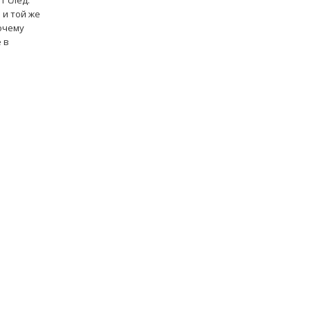
т след:
 и той же
очему
 в