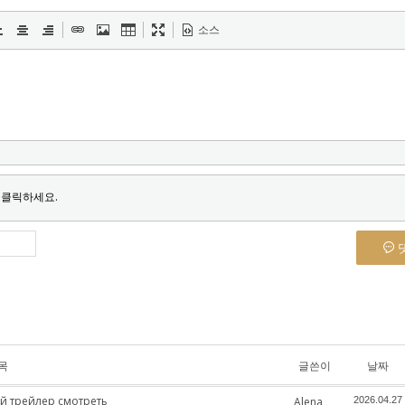
소스
 클릭하세요.
목
글쓴이
날짜
й трейлер смотреть
Alena
2026.04.27