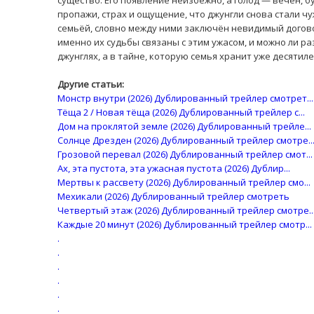
существо. Его появление неизбежно, а голод — вечен, б
пропажи, страх и ощущение, что джунгли снова стали чу
семьёй, словно между ними заключён невидимый догово
именно их судьбы связаны с этим ужасом, и можно ли ра
джунглях, а в тайне, которую семья хранит уже десятил
Другие статьи:
Монстр внутри (2026) Дублированный трейлер смотрет...
Тёща 2 / Новая тёща (2026) Дублированный трейлер с...
Дом на проклятой земле (2026) Дублированный трейле...
Солнце Дрезден (2026) Дублированный трейлер смотре..
Грозовой перевал (2026) Дублированный трейлер смот...
Ах, эта пустота, эта ужасная пустота (2026) Дублир...
Мертвы к рассвету (2026) Дублированный трейлер смо...
Мехикали (2026) Дублированный трейлер смотреть
Четвертый этаж (2026) Дублированный трейлер смотре..
Каждые 20 минут (2026) Дублированный трейлер смотр...
.
.
.
.
.
.