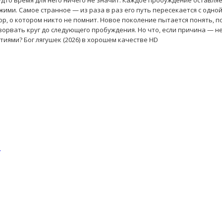
удто время для него ничего не значит. Каждое пробуждение оставляе
жими. Самое странное — из раза в раз его путь пересекается с одной
р, о котором никто не помнит. Новое поколение пытается понять, п
зорвать круг до следующего пробуждения. Но что, если причина — не
етиями? Бог лягушек (2026) в хорошем качестве HD
.
.