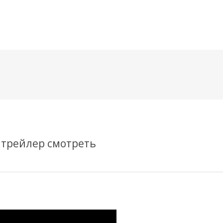
메뉴 건너뛰기
 трейлер смотреть