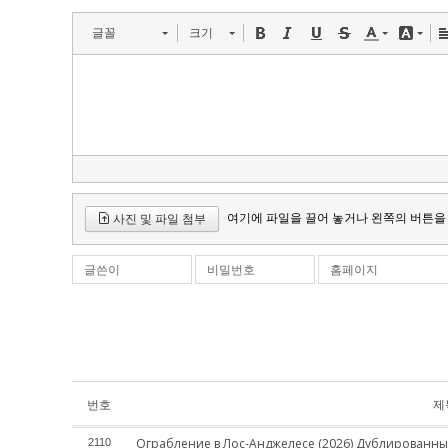
글꼴
크기
여기에 파일을 끌어 놓거나 왼쪽의 버튼을
사진 및 파일 첨부
글쓴이
비밀번호
홈페이지
번호
제
Ограбление в Лос-Анджелесе (2026) Дублированны
2110