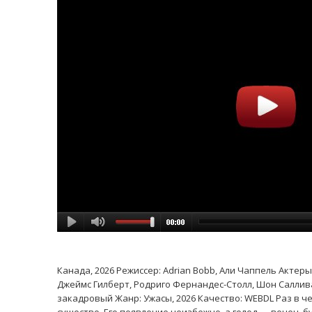
Канада, 2026 Режиссер: Adrian Bobb, Али Чаппель Актер
Джеймс Гилберт, Родриго Фернандес-Столл, Шон Салливан
закадровый Жанр: Ужасы, 2026 Качество: WEBDL Раз в 