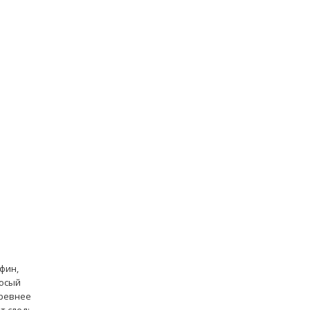
фин,
лосый
древнее