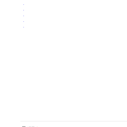
.
.
.
.
.