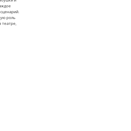
бабушки и
каждое
 сценарий.
кую роль
в театре,