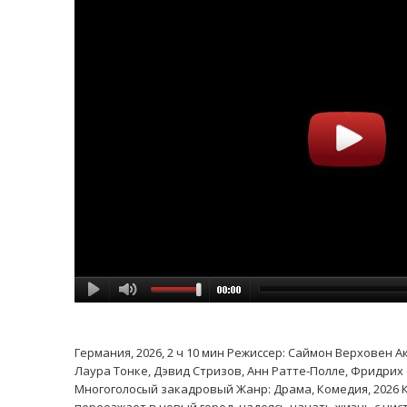
Германия, 2026, 2 ч 10 мин Режиссер: Саймон Верховен 
Лаура Тонке, Дэвид Стризов, Анн Ратте-Полле, Фридрих ф
Многоголосый закадровый Жанр: Драма, Комедия, 2026 