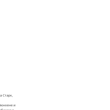
а Старк,
Мюнхене и