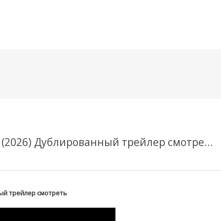
메뉴 건너뛰기
Ах, эта пустота, эта ужасная пустота (2026) Дублированный трейлер смотреть
нный трейлер смотреть