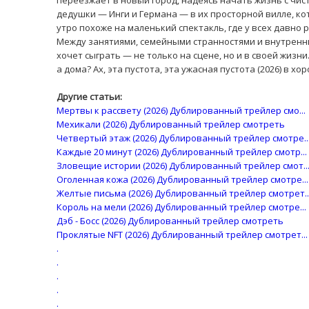
переезжает в новый город, надеясь начать жизнь с чист
дедушки — Инги и Германа — в их просторной вилле, к
утро похоже на маленький спектакль, где у всех давно 
Между занятиями, семейными странностями и внутренни
хочет сыграть — не только на сцене, но и в своей жизни
а дома? Ах, эта пустота, эта ужасная пустота (2026) в х
Другие статьи:
Мертвы к рассвету (2026) Дублированный трейлер смо...
Мехикали (2026) Дублированный трейлер смотреть
Четвертый этаж (2026) Дублированный трейлер смотре..
Каждые 20 минут (2026) Дублированный трейлер смотр...
Зловещие истории (2026) Дублированный трейлер смот..
Оголенная кожа (2026) Дублированный трейлер смотре...
Желтые письма (2026) Дублированный трейлер смотрет..
Король на мели (2026) Дублированный трейлер смотре...
Дэб - Босс (2026) Дублированный трейлер смотреть
Проклятые NFT (2026) Дублированный трейлер смотрет...
.
.
.
.
.