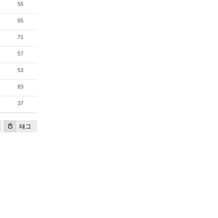
55
65
71
57
53
83
37
태그