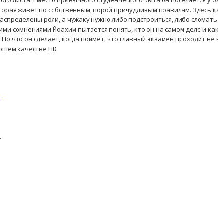
ого листа. Вместо привычного студенческого быта он поселяется у 
оторая живёт по собственным, порой причудливым правилам. Здесь 
распределены роли, а чужаку нужно либо подстроиться, либо сломать
ми сомнениями Йоахим пытается понять, кто он на самом деле и ка
. Но что он сделает, когда поймёт, что главный экзамен проходит не 
орошем качестве HD
.
.
.