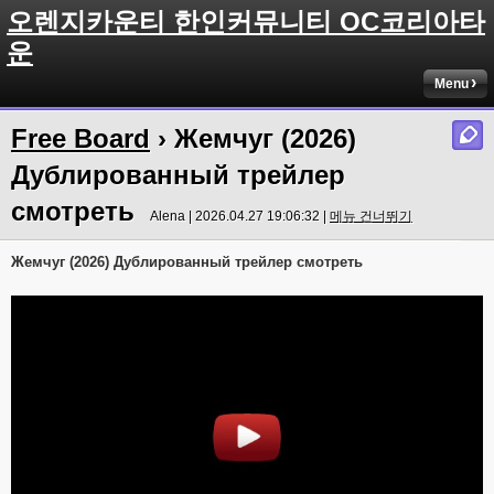
오렌지카운티 한인커뮤니티 OC코리아타
운
Menu
Free Board
› Жемчуг (2026)
Дублированный трейлер
смотреть
Alena | 2026.04.27 19:06:32 |
메뉴 건너뛰기
Жемчуг (2026) Дублированный трейлер смотреть