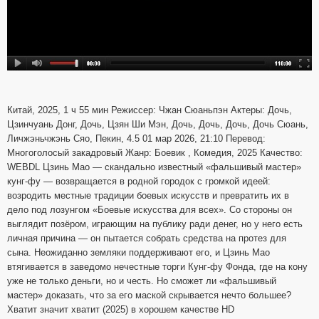
Китай, 2025, 1 ч 55 мин Режиссер: Чжан Сюаньпэн Актеры: Дочь,
Цзинчуань Донг, Дочь, Цзян Ши Мэн, Дочь, Дочь, Дочь, Дочь Сюань,
Личжэньчжэнь Сяо, Пекин, 4.5 01 мар 2026, 21:10 Перевод:
Многоголосый закадровый Жанр: Боевик , Комедия, 2025 Качество:
WEBDL Цзинь Мао — скандально известный «фальшивый мастер»
кунг-фу — возвращается в родной городок с громкой идеей:
возродить местные традиции боевых искусств и превратить их в
дело под лозунгом «Боевые искусства для всех». Со стороны он
выглядит позёром, играющим на публику ради денег, но у него есть
личная причина — он пытается собрать средства на протез для
сына. Неожиданно земляки поддерживают его, и Цзинь Мао
втягивается в заведомо нечестные торги Кунг-фу Фонда, где на кону
уже не только деньги, но и честь. Но сможет ли «фальшивый
мастер» доказать, что за его маской скрывается нечто большее?
Хватит значит хватит (2025) в хорошем качестве HD