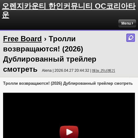
오렌지카운티 한인커뮤니티 OC코리아타
운
Menu
Free Board
› Тролли
возвращаются! (2026)
Дублированный трейлер
смотреть
Alena | 2026.04.27 20:44:32 |
메뉴 건너뛰기
Тролли возвращаются! (2026) Дублированный трейлер смотреть