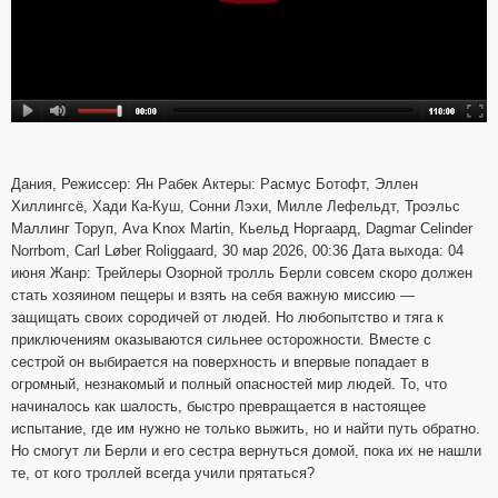
Дания, Режиссер: Ян Рабек Актеры: Расмус Ботофт, Эллен
Хиллингсё, Хади Ка-Куш, Сонни Лэхи, Милле Лефельдт, Троэльс
Маллинг Торуп, Ava Knox Martin, Кьельд Норгаард, Dagmar Celinder
Norrbom, Carl Løber Roliggaard, 30 мар 2026, 00:36 Дата выхода: 04
июня Жанр: Трейлеры Озорной тролль Берли совсем скоро должен
стать хозяином пещеры и взять на себя важную миссию —
защищать своих сородичей от людей. Но любопытство и тяга к
приключениям оказываются сильнее осторожности. Вместе с
сестрой он выбирается на поверхность и впервые попадает в
огромный, незнакомый и полный опасностей мир людей. То, что
начиналось как шалость, быстро превращается в настоящее
испытание, где им нужно не только выжить, но и найти путь обратно.
Но смогут ли Берли и его сестра вернуться домой, пока их не нашли
те, от кого троллей всегда учили прятаться?