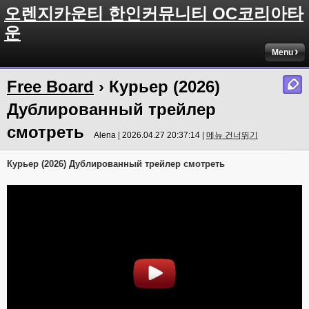
오렌지카운티 한인커뮤니티 OC코리아타
운
Menu
Free Board
› Курьер (2026)
Дублированный трейлер
смотреть
Alena | 2026.04.27 20:37:14 |
메뉴 건너뛰기
Курьер (2026) Дублированный трейлер смотреть