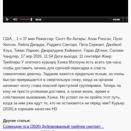
США, , 1 ч 37 мин Режиссер: Скотт Во Актеры: Алан Ричсон, Оуэн
Уилсон, Лейла Джордж, Родриго Санторо, Пета Сержант, Джейкоб
Хоуа, Томас Ларкин, Джералдина Хейквилл, Горан ДКлюе, Саломе
Чандлер, 17 апр 2026, 11:54 Дата выхода: 11 сентября Жанр:
Трейлеры У элитного курьера Хэнка Мэлоуна есть всего три часа,
чтобы доставить печень для срочной пересадки и спасти
семилетнюю девочку. Задание кажется предельно ясным, но очень
быстро превращается в смертельную гонку, когда за органом
начинает охоту глава опасной преступной группировки. Теперь на
кону не просто успешная доставка, а чужая жизнь, время и
собственное выживание Хэнка. Но успеет ли он пройти этот путь,
когда за ним уже идут те, кто не остановится ни перед чем? Курьер
(2026) в хорошем качестве HD
Другие статьи:
Созвездие пса (2026) Дублированный трейлер смотрет...