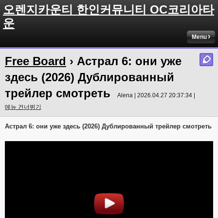
오렌지카운티 한인커뮤니티 OC코리아타
운
Menu
Free Board
› Астрал 6: они уже
здесь (2026) Дублированный
трейлер смотреть
Alena | 2026.04.27 20:37:34 |
메뉴 건너뛰기
Астрал 6: они уже здесь (2026) Дублированный трейлер смотреть