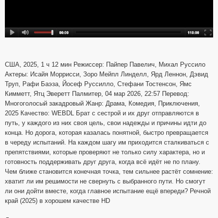
США, 2025, 1 ч 12 мин Режиссер: Пайпер Павелич, Михал Руссило
Актеры: Исайя Моррисси, Зоро Мейпл Линделл, Ярд Леннон, Дэвид
Труп, Рафи Баэза, Йосеф Руссилло, Стефани Тостенсон, Ямс
Кимметт, Ятц Эверетт Палмитер, 04 мар 2026, 22:57 Перевод:
Многоголосый закадровый Жанр: Драма, Комедия, Приключения,
2025 Качество: WEBDL Брат с сестрой и их друг отправляются в
путь, у каждого из них своя цель, свои надежды и причины идти до
конца. Но дорога, которая казалась понятной, быстро превращается
в череду испытаний. На каждом шагу им приходится сталкиваться с
препятствиями, которые проверяют не только силу характера, но и
готовность поддерживать друг друга, когда всё идёт не по плану.
Чем ближе становится конечная точка, тем сильнее растёт сомнение:
хватит ли им решимости не свернуть с выбранного пути. Но смогут
ли они дойти вместе, когда главное испытание ещё впереди? Речной
край (2025) в хорошем качестве HD