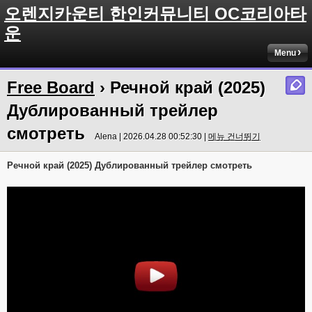
오렌지카운티 한인커뮤니티 OC코리아타
운
Menu
Free Board
› Речной край (2025)
Дублированный трейлер
смотреть
Alena | 2026.04.28 00:52:30 |
메뉴 건너뛰기
Речной край (2025) Дублированный трейлер смотреть