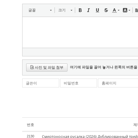
글꼴
크기
여기에 파일을 끌어 놓거나 왼쪽의 버튼을
사진 및 파일 첨부
글쓴이
비밀번호
홈페이지
번호
제
Смертоносная русалка (2026) Дублированный трей
2130