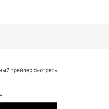
메뉴 건너뛰기
нный трейлер смотреть
ть