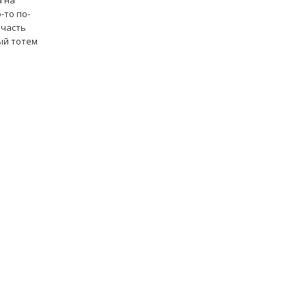
а на
-то по-
 часть
ый тотем