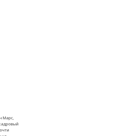
н Марс,
акадровый
почти