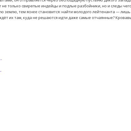
пытами, он отправляется через беспощадную пустыню Дикого Запад
т не только свирепые индейцы и подлые разбойники, но и следы чего
ую землю, тем яснее становится: найти молодого лейтенанта — лишь
ждёт их там, куда не решаются идти даже самые отчаянные? Кровав
.
.
.