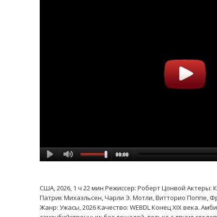
США, 2026, 1 ч 22 мин Режиссер: Роберт Цонвой Актеры:
Патрик Михаэльсен, Чарли Э. Мотли, Витторио Поппе, Фр
Жанр: Ужасы, 2026 Качество: WEBDL Конец XIX века. Ам