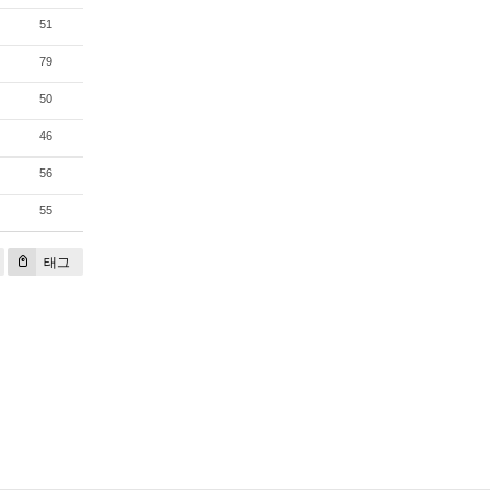
51
79
50
46
56
55
태그