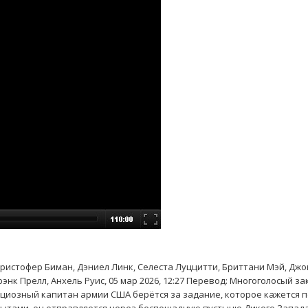
 Кристофер Биман, Дэниел Линк, Селеста Луццитти, Бриттани Мэй, Джо
энк Прелл, Анхель Руис, 05 мар 2026, 12:27 Перевод: Многоголосый з
бициозный капитан армии США берётся за задание, которое кажется 