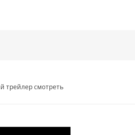
메뉴 건너뛰기
й трейлер смотреть