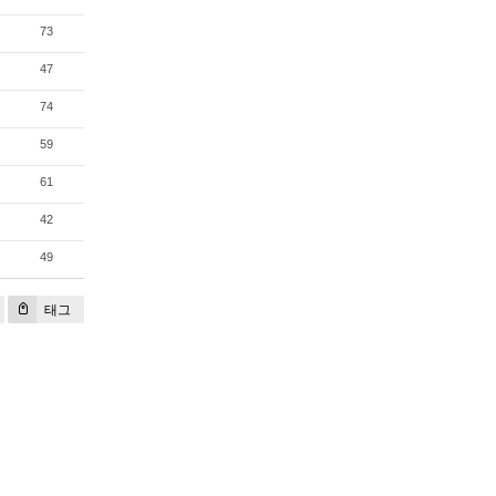
73
47
74
59
61
42
49
태그