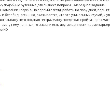
отает в кадровом агентстве, и его специализация - увольнять топ-
ому подобные рутинные для бизнеса вопросы. Очередное задание
T-компании Георгия. На первый взгляд, работы на пару дней, ведь кт
 и безобидности… Но, оказывается, что это уникальный случай, и у
ятельная у него сводная сестра. Максу предстоит пройти через мас
омогут ему понять, что в жизни есть другие ценности, кроме карьер
ве HD
.
.