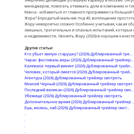
энергично делающий успешную карьеру в Москве. Он раб
менеджеров, помогать отжимать доли в компаниях и т
Макса - избавиться от главного программиста большой I
Жора? Бородатый мальчик под 40, воплощение простоты
Жору невероятно сложно! Особенно учитывая, какая оба
смешных, трогательных и опасных испытаний, которые п
и недвижимости. Уволить Жору (2026) в хорошем качест
Другие статьи:
Кто убьет милую старушку? (2026) Дублированный тре...
Чарак: фестиваль веры (2026) Дублированный трейлер...
Калевала: первый викинг (2026) Дублированный трейл...
Человек, который смеется (2026) Дублированный трей...
Агентура (2026) Дублированный трейлер смотреть
Моисей Черный (2026) Дублированный трейлер смотрет..
Последний великан (2026) Дублированный трейлер смо...
Убежище (2026) Дублированный трейлер смотреть
Дополнительное время (2026) Дублированный трейлер ..
Ешь, молись, лай (2026) Дублированный трейлер смот...
.
.
.
.