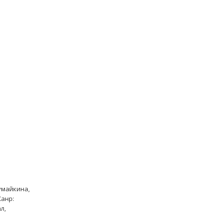
умайкина,
Жанр:
л,