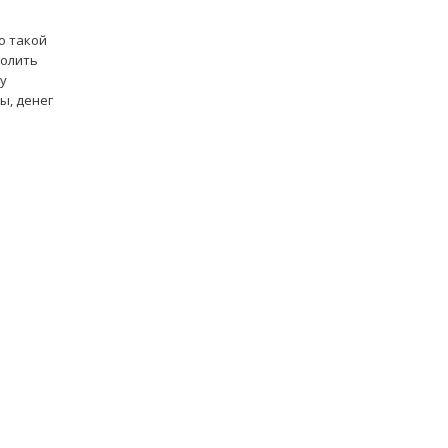
о такой
волить
су
ы, денег