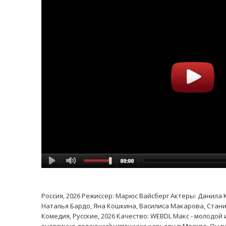
Россия, 2026 Режиссер: Марюс Вайсберг Актеры: Данила 
Наталья Бардо, Яна Кошкина, Василиса Макарова, Станис
Комедия, Русские, 2026 Качество: WEBDL Макс - молодо