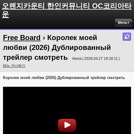
오렌지카운티 한인커뮤니티 OC코리아타
운
Menu
Free Board
› Королек моей
любви (2026) Дублированный
трейлер смотреть
Alena | 2026.04.27 18:28:11 |
메뉴 건너뛰기
Королек моей любви (2026) Дублированный трейлер смотреть