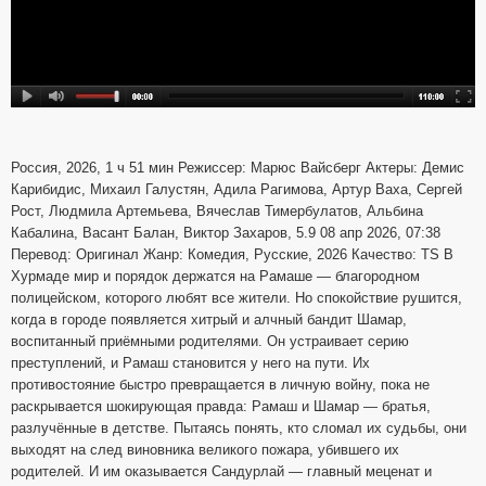
Россия, 2026, 1 ч 51 мин Режиссер: Марюс Вайсберг Актеры: Демис
Карибидис, Михаил Галустян, Адила Рагимова, Артур Ваха, Сергей
Рост, Людмила Артемьева, Вячеслав Тимербулатов, Альбина
Кабалина, Васант Балан, Виктор Захаров, 5.9 08 апр 2026, 07:38
Перевод: Оригинал Жанр: Комедия, Русские, 2026 Качество: TS В
Хурмаде мир и порядок держатся на Рамаше — благородном
полицейском, которого любят все жители. Но спокойствие рушится,
когда в городе появляется хитрый и алчный бандит Шамар,
воспитанный приёмными родителями. Он устраивает серию
преступлений, и Рамаш становится у него на пути. Их
противостояние быстро превращается в личную войну, пока не
раскрывается шокирующая правда: Рамаш и Шамар — братья,
разлучённые в детстве. Пытаясь понять, кто сломал их судьбы, они
выходят на след виновника великого пожара, убившего их
родителей. И им оказывается Сандурлай — главный меценат и