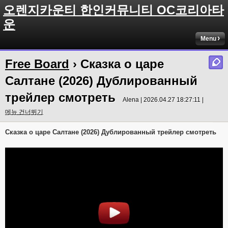
오렌지카운티 한인커뮤니티 OC코리아타
운
Menu
Free Board
› Сказка о царе
Салтане (2026) Дублированный
трейлер смотреть
Alena | 2026.04.27 18:27:11 |
메뉴 건너뛰기
Сказка о царе Салтане (2026) Дублированный трейлер смотреть