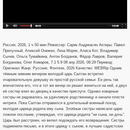
Россия, 2026, 1 ч 50 мин Режиссер: Сарик Андреасян Актеры: Павел
Прилучный, Алексей Онежен, Лиза Моряк, Алиса Кот, Владимир
Сычев, Ольга Тумайкина, Антон Богданов, Фёдор Лавров, Валерия
Богданова, Олег Комаров, 7.1 5.9 08 апр 2026, 08:29 Перевод:
Оригинал Жанр: Русские, Фэнтези, 2026 Качество: WEBRip Одним
тёмным зимним вечером молодой царь Салтан встретил
очаровательную девушку из простой русской семьи. Ее речь так
впечатлила его, что в тот же вечер он решил жениться на ней, а двух
её сестер взял во дворец в качестве прислуги. Однако коварные
сестры не радовались за удачливую родственницу и начали плести
интриги. Пока Салтан отправился в длительный военный поход,
молодая царица родила ему сына. Злобные сестры написали царю
ложное послание, утверждая, что царица родила "ни сына, ни дочь".
Царь был расстроен, но велел подождать его возвращения. Сестры
подменили письмо, и в итоге царицу с сыном, в лучших садистских