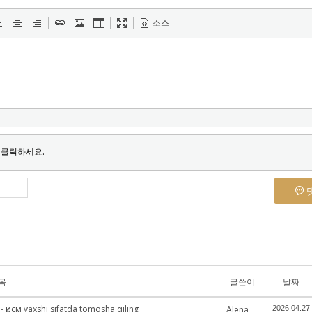
소스
 클릭하세요.
목
글쓴이
날짜
 қисм yaxshi sifatda tomosha qiling
Alena
2026.04.27