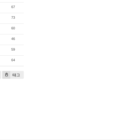
67
73
60
46
59
64
태그