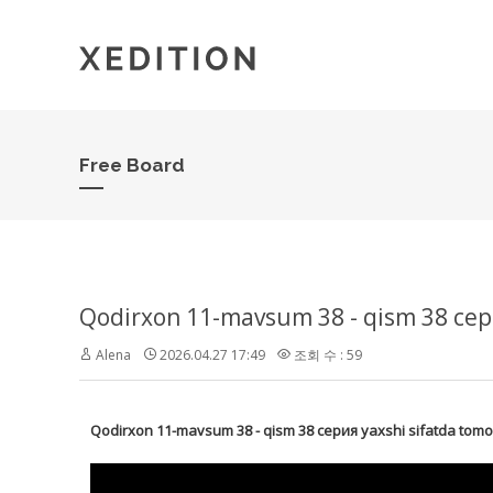
Free Board
Qodirxon 11-mavsum 38 - qism 38 сери
Alena
2026.04.27 17:49
조회 수 : 59
Qodirxon 11-mavsum 38 - qism 38 серия yaxshi sifatda tomo