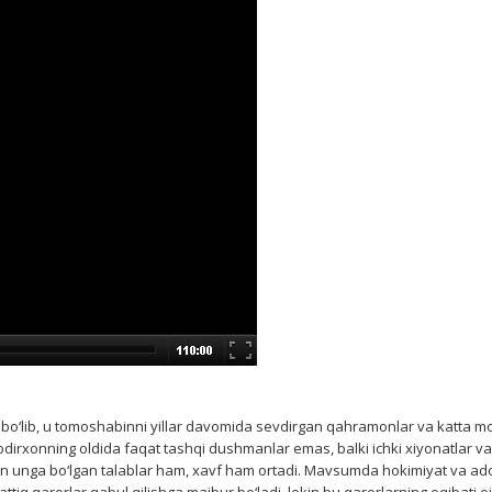
‘lib, u tomoshabinni yillar davomida sevdirgan qahramonlar va katta mo
odirxonning oldida faqat tashqi dushmanlar emas, balki ichki xiyonatlar 
ayin unga bo‘lgan talablar ham, xavf ham ortadi. Mavsumda hokimiyat va ad