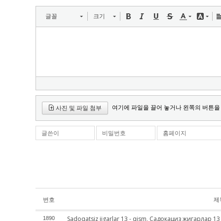
글꼴
크기
여기에 파일을 끌어 놓거나 왼쪽의 버튼을
사진 및 파일 첨부
글쓴이
비밀번호
홈페이지
번호
제
Sadoqatsiz jigarlar 13 - qism, Садокациз жигарлар 13 -
1890