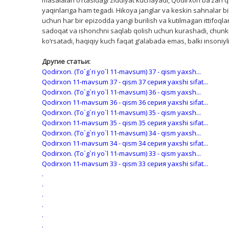
masalalari o‘rtasidagi ziddiyat kuchayadi, Qodirxon ba’zan qa
yaqinlariga ham tegadi. Hikoya janglar va keskin sahnalar bila
uchun har bir epizodda yangi burilish va kutilmagan ittifoq
sadoqat va ishonchni saqlab qolish uchun kurashadi, chunki 
ko‘rsatadi, haqiqiy kuch faqat g‘alabada emas, balki insoniyl
Другие статьи:
Qodirxon. (To`g`ri yo`l 11-mavsum) 37 - qism yaxsh...
Qodirxon 11-mavsum 37 - qism 37 серия yaxshi sifat...
Qodirxon. (To`g`ri yo`l 11-mavsum) 36 - qism yaxsh...
Qodirxon 11-mavsum 36 - qism 36 серия yaxshi sifat...
Qodirxon. (To`g`ri yo`l 11-mavsum) 35 - qism yaxsh...
Qodirxon 11-mavsum 35 - qism 35 серия yaxshi sifat...
Qodirxon. (To`g`ri yo`l 11-mavsum) 34 - qism yaxsh...
Qodirxon 11-mavsum 34 - qism 34 серия yaxshi sifat...
Qodirxon. (To`g`ri yo`l 11-mavsum) 33 - qism yaxsh...
Qodirxon 11-mavsum 33 - qism 33 серия yaxshi sifat...
.
.
.
.
.
.