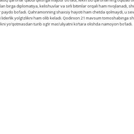
ttiq qarorlar qabul qilishga majbur bo‘ladi, lekin bu qarorlarning oqibati o
n birga diplomatiya, kelishuvlar va sirli bitimlar orqali ham rivojlanadi, s
lar paydo bo‘ladi. Qahramonning shaxsiy hayoti ham chetda qolmaydi, u sev
liderlik yolg‘izlikni ham olib keladi. Qodirxon 21 mavsum tomoshabinga s
ikni yo‘qotmasdan turib og‘ir mas’uliyatni ko‘tara olishda namoyon bo‘ladi.