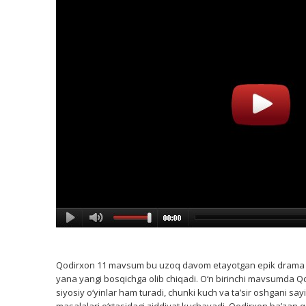
Qodirxon 11 mavsum bu uzoq davom etayotgan epik drama bo
yana yangi bosqichga olib chiqadi. O‘n birinchi mavsumda Q
siyosiy o‘yinlar ham turadi, chunki kuch va ta’sir oshgani s