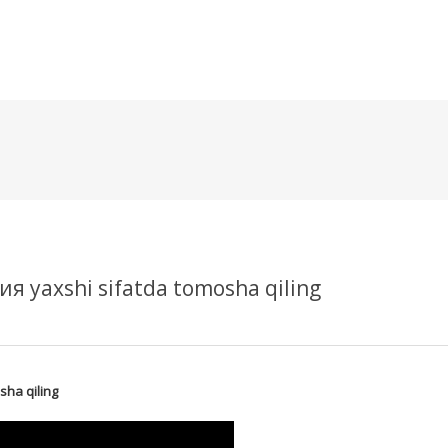
메뉴 건너뛰기
я yaxshi sifatda tomosha qiling
sha qiling