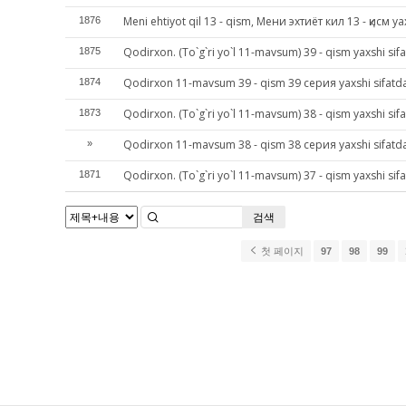
Meni ehtiyot qil 13 - qism, Мени эхтиёт кил 13 - қисм ya
1876
Qodirxon. (To`g`ri yo`l 11-mavsum) 39 - qism yaxshi sif
1875
Qodirxon 11-mavsum 39 - qism 39 серия yaxshi sifatd
1874
Qodirxon. (To`g`ri yo`l 11-mavsum) 38 - qism yaxshi sif
1873
Qodirxon 11-mavsum 38 - qism 38 серия yaxshi sifatd
»
Qodirxon. (To`g`ri yo`l 11-mavsum) 37 - qism yaxshi sif
1871
검색
첫 페이지
97
98
99