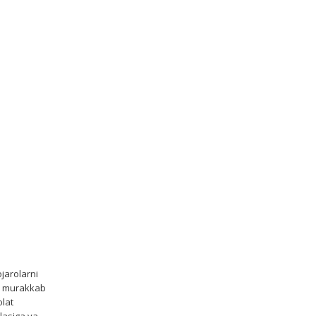
jarolarni
va murakkab
olat