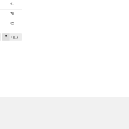
61
78
82
태그