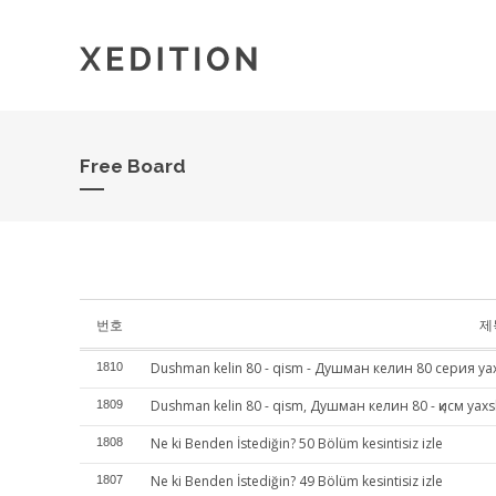
Free Board
번호
제
Dushman kelin 80 - qism - Душман келин 80 серия yaxs
1810
Dushman kelin 80 - qism, Душман келин 80 - қисм yaxsh
1809
Ne ki Benden İstediğin? 50 Bölüm kesintisiz izle
1808
Ne ki Benden İstediğin? 49 Bölüm kesintisiz izle
1807