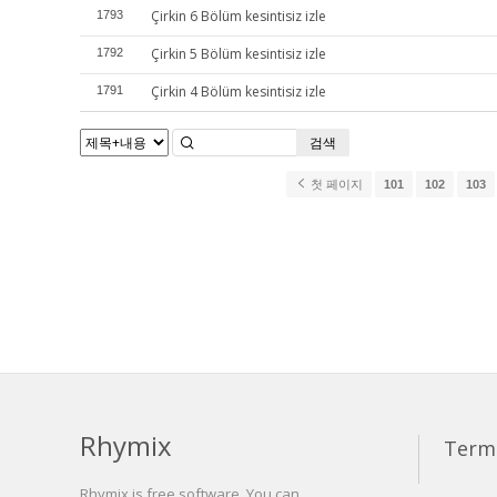
Çirkin 6 Bölüm kesintisiz izle
1793
Çirkin 5 Bölüm kesintisiz izle
1792
Çirkin 4 Bölüm kesintisiz izle
1791
검색
첫 페이지
101
102
103
Rhymix
Terms
Rhymix is free software. You can