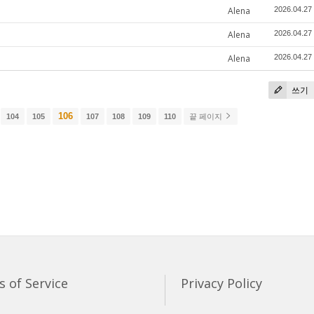
Alena
2026.04.27
Alena
2026.04.27
Alena
2026.04.27
쓰기
106
104
105
107
108
109
110
끝 페이지
 of Service
Privacy Policy