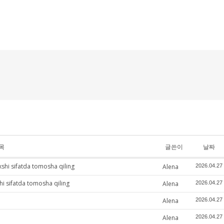
메뉴 건너뛰기
목
글쓴이
날짜
hi sifatda tomosha qiling
Alena
2026.04.27
i sifatda tomosha qiling
Alena
2026.04.27
Alena
2026.04.27
Alena
2026.04.27