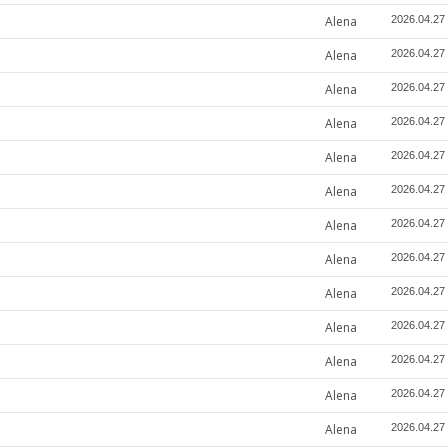
Alena
2026.04.27
Alena
2026.04.27
Alena
2026.04.27
Alena
2026.04.27
Alena
2026.04.27
Alena
2026.04.27
Alena
2026.04.27
Alena
2026.04.27
Alena
2026.04.27
Alena
2026.04.27
Alena
2026.04.27
Alena
2026.04.27
Alena
2026.04.27