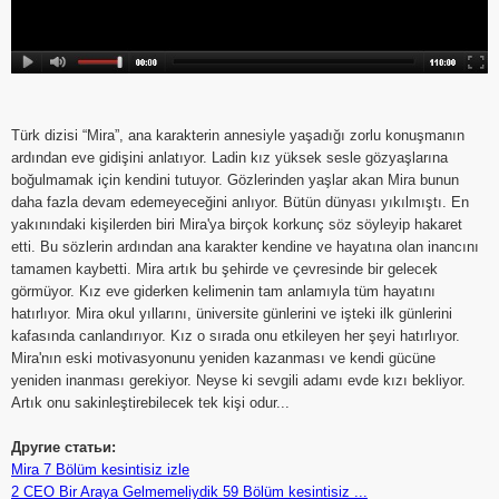
Türk dizisi “Mira”, ana karakterin annesiyle yaşadığı zorlu konuşmanın
ardından eve gidişini anlatıyor. Ladin kız yüksek sesle gözyaşlarına
boğulmamak için kendini tutuyor. Gözlerinden yaşlar akan Mira bunun
daha fazla devam edemeyeceğini anlıyor. Bütün dünyası yıkılmıştı. En
yakınındaki kişilerden biri Mira'ya birçok korkunç söz söyleyip hakaret
etti. Bu sözlerin ardından ana karakter kendine ve hayatına olan inancını
tamamen kaybetti. Mira artık bu şehirde ve çevresinde bir gelecek
görmüyor. Kız eve giderken kelimenin tam anlamıyla tüm hayatını
hatırlıyor. Mira okul yıllarını, üniversite günlerini ve işteki ilk günlerini
kafasında canlandırıyor. Kız o sırada onu etkileyen her şeyi hatırlıyor.
Mira'nın eski motivasyonunu yeniden kazanması ve kendi gücüne
yeniden inanması gerekiyor. Neyse ki sevgili adamı evde kızı bekliyor.
Artık onu sakinleştirebilecek tek kişi odur...
Другие статьи:
Mira 7 Bölüm kesintisiz izle
2 CEO Bir Araya Gelmemeliydik 59 Bölüm kesintisiz ...