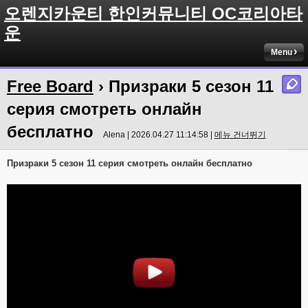
오렌지카운티 한인커뮤니티 OC코리아타
운
Menu
Free Board
› Призраки 5 сезон 11
серия смотреть онлайн
бесплатно
Alena | 2026.04.27 11:14:58 |
메뉴 건너뛰기
Призраки 5 сезон 11 серия смотреть онлайн бесплатно