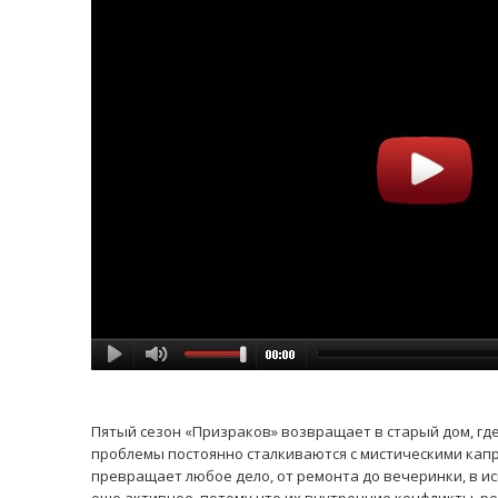
Пятый сезон «Призраков» возвращает в старый дом, гд
проблемы постоянно сталкиваются с мистическими капр
превращает любое дело, от ремонта до вечеринки, в и