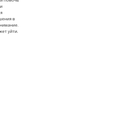
ки помочь
ди
ая
шения в
внимание.
жет уйти.