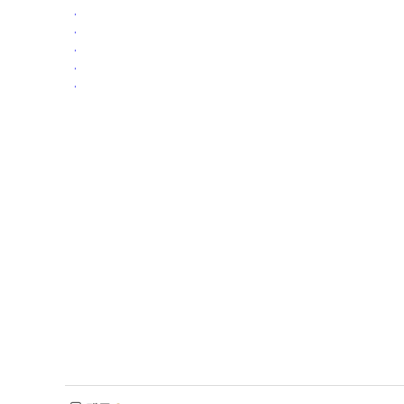
.
.
.
.
.