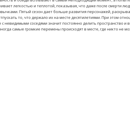
евность и обиды всплывают в самый неподходящий момент, а попыт
ивает легкостью и теплотой, показывая, что даже после смерти лю
ивычками. Пятый сезон дает больше развития персонажей, раскрыв
тпускать то, что держало их на месте десятилетиями. При этом отно
ме с невидимыми соседями значит постоянно делить пространство и 
 иногда самые громкие перемены происходят в месте, где никто не мо