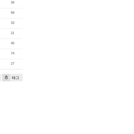
39
58
33
21
40
74
27
태그