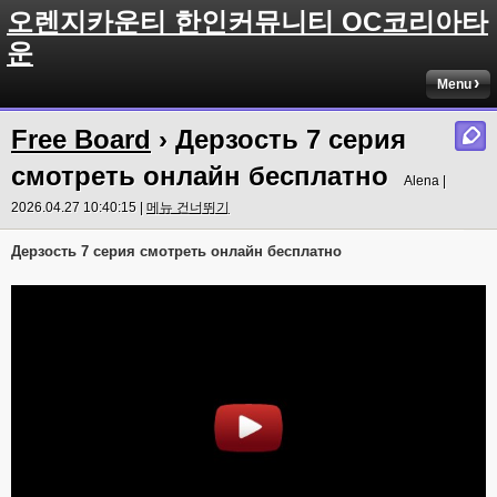
오렌지카운티 한인커뮤니티 OC코리아타
운
Menu
Free Board
› Дерзость 7 серия
смотреть онлайн бесплатно
Alena |
2026.04.27 10:40:15 |
메뉴 건너뛰기
Дерзость 7 серия смотреть онлайн бесплатно