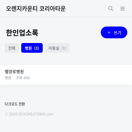
오렌지카운티 코리아타운
한인업소록
쓰기
전체
병원
미용실
(1)
(1)
벨양로병원
병원
조회
660
다크모드 전환
ⓒ 2020 OCKOREATOWN.com