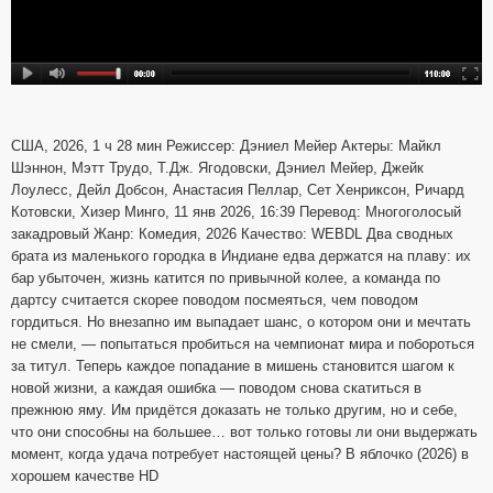
США, 2026, 1 ч 28 мин Режиссер: Дэниел Мейер Актеры: Майкл
Шэннон, Мэтт Трудо, Т.Дж. Ягодовски, Дэниел Мейер, Джейк
Лоулесс, Дейл Добсон, Анастасия Пеллар, Сет Хенриксон, Ричард
Котовски, Хизер Минго, 11 янв 2026, 16:39 Перевод: Многоголосый
закадровый Жанр: Комедия, 2026 Качество: WEBDL Два сводных
брата из маленького городка в Индиане едва держатся на плаву: их
бар убыточен, жизнь катится по привычной колее, а команда по
дартсу считается скорее поводом посмеяться, чем поводом
гордиться. Но внезапно им выпадает шанс, о котором они и мечтать
не смели, — попытаться пробиться на чемпионат мира и побороться
за титул. Теперь каждое попадание в мишень становится шагом к
новой жизни, а каждая ошибка — поводом снова скатиться в
прежнюю яму. Им придётся доказать не только другим, но и себе,
что они способны на большее… вот только готовы ли они выдержать
момент, когда удача потребует настоящей цены? В яблочко (2026) в
хорошем качестве HD