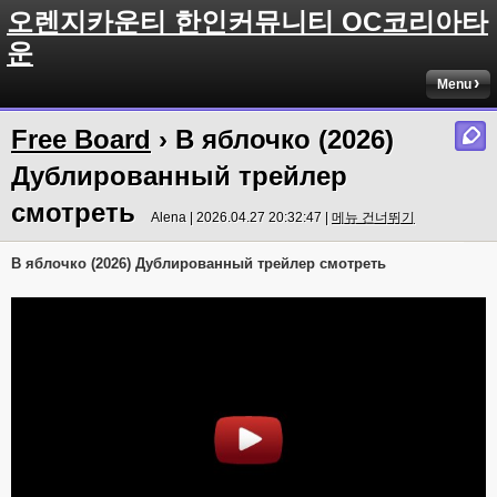
오렌지카운티 한인커뮤니티 OC코리아타
운
Menu
Free Board
› В яблочко (2026)
Дублированный трейлер
смотреть
Alena | 2026.04.27 20:32:47 |
메뉴 건너뛰기
В яблочко (2026) Дублированный трейлер смотреть