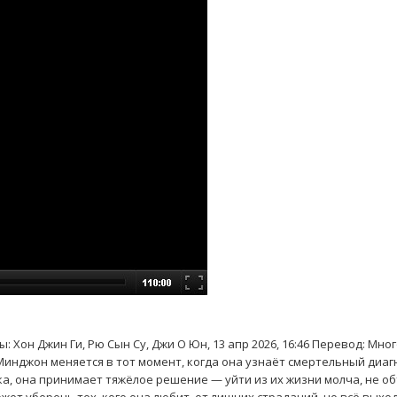
ы: Хон Джин Ги, Рю Сын Су, Джи О Юн, 13 апр 2026, 16:46 Перевод: Мно
инджон меняется в тот момент, когда она узнаёт смертельный диагн
ка, она принимает тяжёлое решение — уйти из их жизни молча, не о