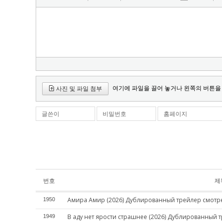
여기에 파일을 끌어 놓거나 왼쪽의 버튼을
사진 및 파일 첨부
글쓴이
비밀번호
홈페이지
번호
제
Амира Амир (2026) Дублированный трейлер смотр
1950
В аду нет ярости страшнее (2026) Дублированный 
1949