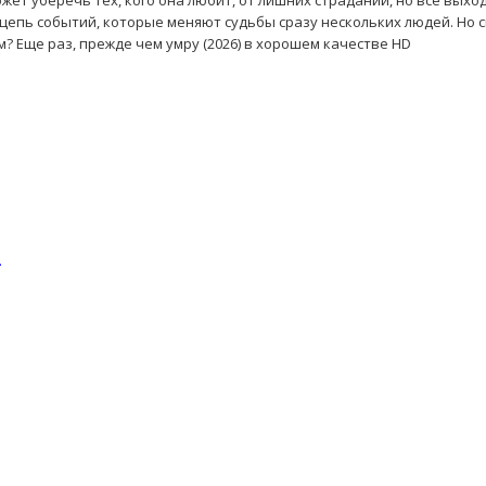
ожет уберечь тех, кого она любит, от лишних страданий, но всё выхо
т цепь событий, которые меняют судьбы сразу нескольких людей. Но 
 Еще раз, прежде чем умру (2026) в хорошем качестве HD
.
.