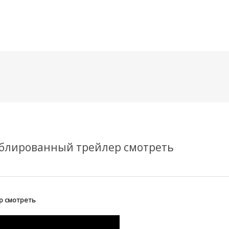
메뉴 건너뛰기
Дублированный трейлер смотреть
р смотреть