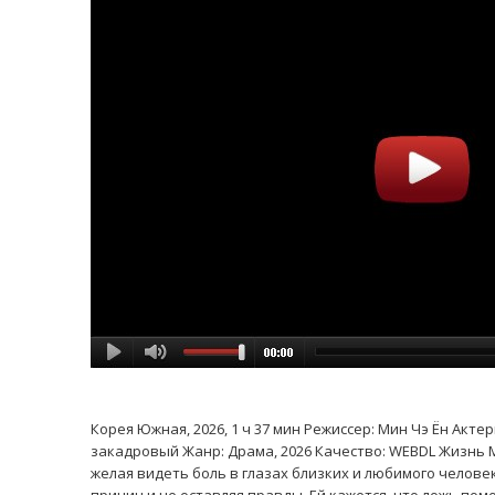
Корея Южная, 2026, 1 ч 37 мин Режиссер: Мин Чэ Ён Актер
закадровый Жанр: Драма, 2026 Качество: WEBDL Жизнь М
желая видеть боль в глазах близких и любимого челове