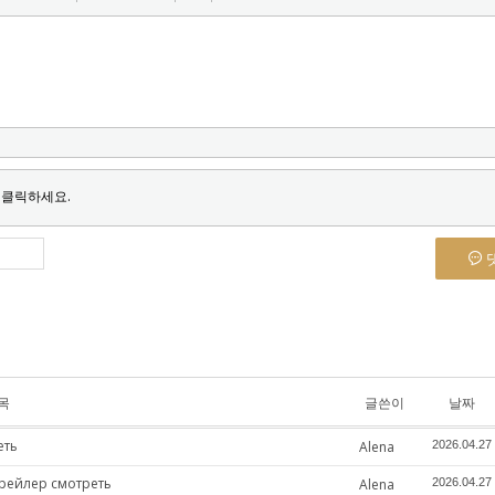
 클릭하세요.
목
글쓴이
날짜
еть
Alena
2026.04.27
трейлер смотреть
Alena
2026.04.27