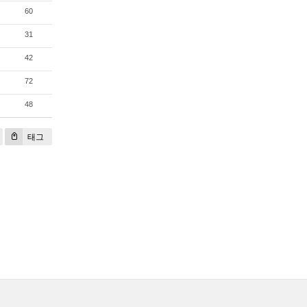
60
31
42
72
48
태그