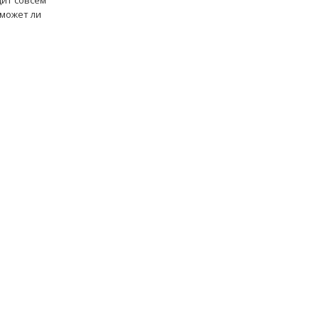
дит совсем
сможет ли