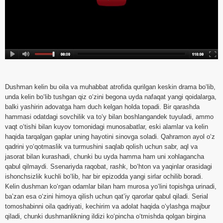
Dushman kelin bu oila va muhabbat atrofida qurilgan keskin drama bo‘lib,
unda kelin bo‘lib tushgan qiz o‘zini begona uyda nafaqat yangi qoidalarga,
balki yashirin adovatga ham duch kelgan holda topadi. Bir qarashda
hammasi odatdagi sovchilik va to‘y bilan boshlangandek tuyuladi, ammo
vaqt o‘tishi bilan kuyov tomonidagi munosabatlar, eski alamlar va kelin
haqida tarqalgan gaplar uning hayotini sinovga soladi. Qahramon ayol o‘z
qadrini yo‘qotmaslik va turmushini saqlab qolish uchun sabr, aql va
jasorat bilan kurashadi, chunki bu uyda hamma ham uni xohlagancha
qabul qilmaydi. Ssenariyda raqobat, rashk, bo‘hton va yaqinlar orasidagi
ishonchsizlik kuchli bo‘lib, har bir epizodda yangi sirlar ochilib boradi.
Kelin dushman ko‘rgan odamlar bilan ham murosa yo‘lini topishga urinadi,
ba’zan esa o‘zini himoya qilish uchun qat’iy qarorlar qabul qiladi. Serial
tomoshabinni oila qadriyati, kechirim va adolat haqida o‘ylashga majbur
qiladi, chunki dushmanlikning ildizi ko‘pincha o‘tmishda qolgan birgina