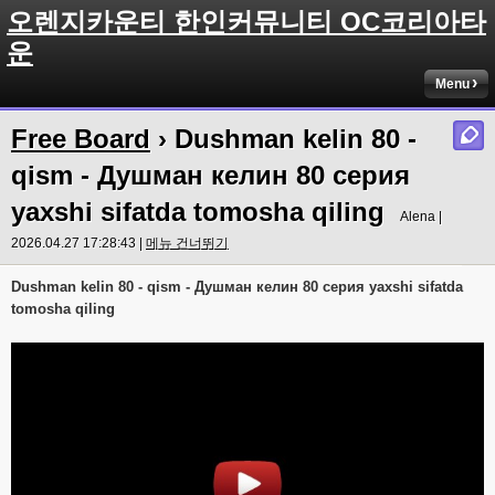
오렌지카운티 한인커뮤니티 OC코리아타
운
Menu
Free Board
› Dushman kelin 80 -
qism - Душман келин 80 серия
yaxshi sifatda tomosha qiling
Alena |
2026.04.27 17:28:43 |
메뉴 건너뛰기
Dushman kelin 80 - qism - Душман келин 80 серия yaxshi sifatda
tomosha qiling