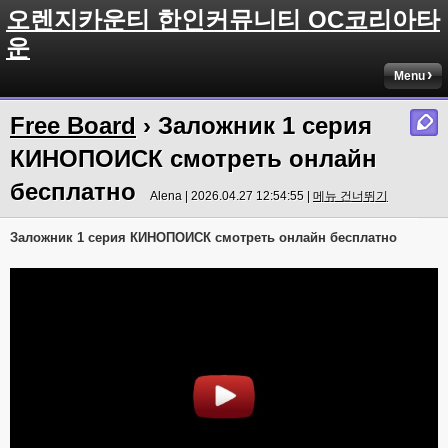
오렌지카운티 한인커뮤니티 OC코리아타
운
Menu
Free Board
› Заложник 1 серия
КИНОПОИСК смотреть онлайн
бесплатно
Alena | 2026.04.27 12:54:55 |
메뉴 건너뛰기
Заложник 1 серия КИНОПОИСК смотреть онлайн бесплатно