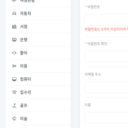
여행관광
*
비밀번호
자동차
서점
비밀번호는 6자리 이상이어야 
은행
*
비밀번호 확인
활어
미용
이메일 주소
컴퓨터
집수리
골프
이름
미술