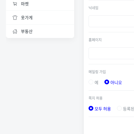
마켓
닉네임
옷가게
부동산
홈페이지
메일링 가입
예
아니오
쪽지 허용
모두 허용
등록된