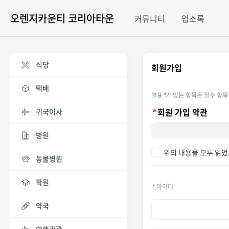
오렌지카운티 코리아타운
커뮤니티
업소록
식당
회원가입
택배
별표
*
가 있는 항목은 필수 항목
*
회원 가입 약관
귀국이사
병원
위의 내용을 모두 읽었
동물병원
학원
*
아이디
약국