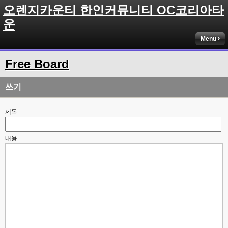
오렌지카운티 한인커뮤니티 OC코리아타
운
Menu
Free Board
쓰기
제목
내용