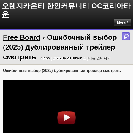
오렌지카운티 한인커뮤니티 OC코리아타
운
Menu
Free Board
› Ошибочный выбор
(2025) Дублированный трейлер
смотреть
Alena | 2026.04.28 00:43:11 |
메뉴 건너뛰기
Ошибочный выбор (2025) Дублированный трейлер смотреть