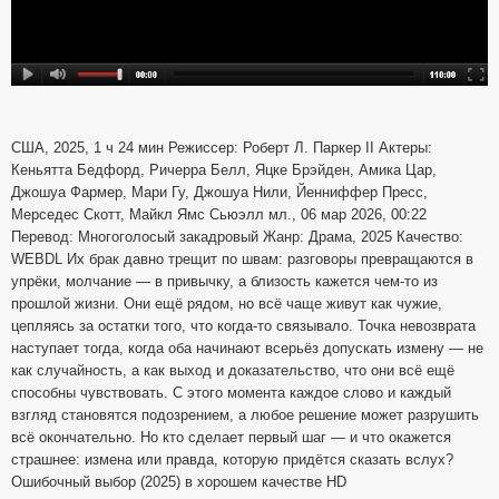
США, 2025, 1 ч 24 мин Режиссер: Роберт Л. Паркер II Актеры:
Кеньятта Бедфорд, Ричерра Белл, Яцке Брэйден, Амика Цар,
Джошуа Фармер, Мари Гу, Джошуа Нили, Йенниффер Пресс,
Мерседес Скотт, Майкл Ямс Сьюэлл мл., 06 мар 2026, 00:22
Перевод: Многоголосый закадровый Жанр: Драма, 2025 Качество:
WEBDL Их брак давно трещит по швам: разговоры превращаются в
упрёки, молчание — в привычку, а близость кажется чем-то из
прошлой жизни. Они ещё рядом, но всё чаще живут как чужие,
цепляясь за остатки того, что когда-то связывало. Точка невозврата
наступает тогда, когда оба начинают всерьёз допускать измену — не
как случайность, а как выход и доказательство, что они всё ещё
способны чувствовать. С этого момента каждое слово и каждый
взгляд становятся подозрением, а любое решение может разрушить
всё окончательно. Но кто сделает первый шаг — и что окажется
страшнее: измена или правда, которую придётся сказать вслух?
Ошибочный выбор (2025) в хорошем качестве HD