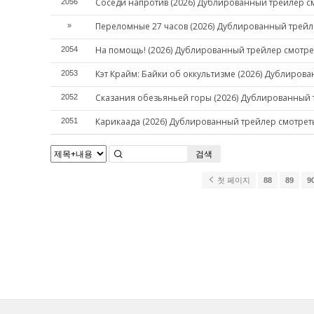
Соседи напротив (2026) Дублированный трейлер с
2056
Переломные 27 часов (2026) Дублированный трейл
»
На помощь! (2026) Дублированный трейлер смотре
2054
Кэт Крайм: Байки об оккультизме (2026) Дублиров
2053
Сказания обезьяньей горы (2026) Дублированный 
2052
Карикаада (2026) Дублированный трейлер смотрет
2051
검색
첫 페이지
88
89
9