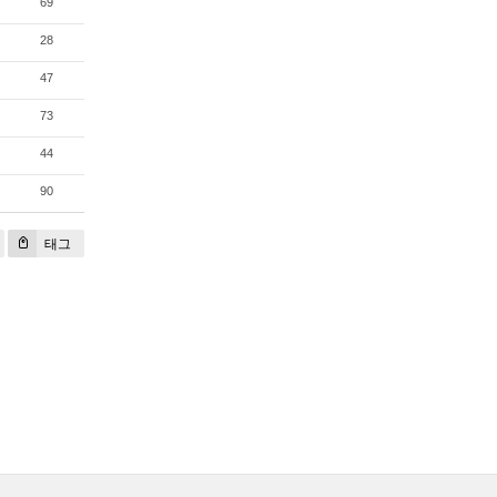
69
28
47
73
44
90
태그