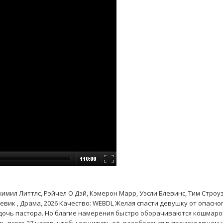
Джимил Литтлс, Рэйчел О Дэй, Кэмерон Марр, Уэсли Блевинс, Тим Строуз
евик , Драма, 2026 Качество: WEBDL Желая спасти девушку от опасно
 дочь пастора. Но благие намерения быстро оборачиваются кошмаро