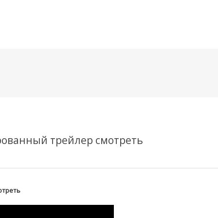
메뉴 건너뛰기
ированный трейлер смотреть
отреть