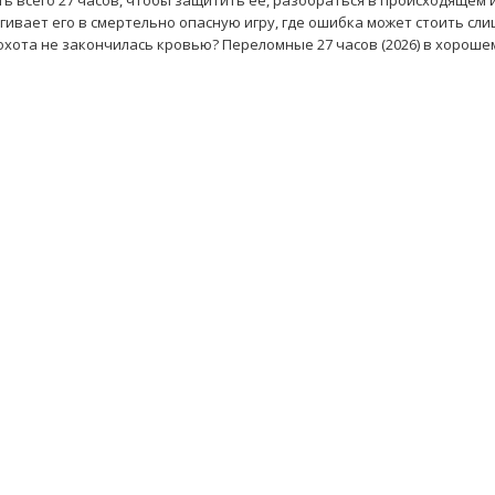
сть всего 27 часов, чтобы защитить её, разобраться в происходящем 
гивает его в смертельно опасную игру, где ошибка может стоить сл
 охота не закончилась кровью? Переломные 27 часов (2026) в хороше