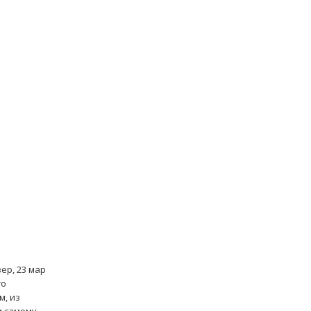
ер, 23 мар
го
м, из