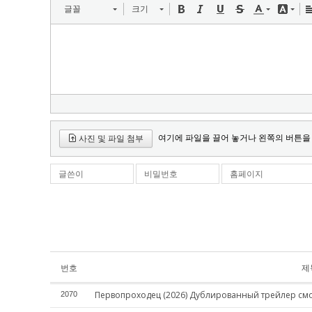
글꼴
크기
여기에 파일을 끌어 놓거나 왼쪽의 버튼을
사진 및 파일 첨부
글쓴이
비밀번호
홈페이지
번호
제
Первопроходец (2026) Дублированный трейлер см
2070