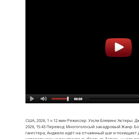
США, 2026, 1 ч 12 мин Режиссер: Уэсли Блевинс Актеры: 
2026, 15:43 Перевод: Многоголосый закадровый Жанр: Бо
гангстера, Анджело идёт на отчаянный шаг и похищает