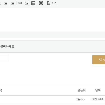
소스
 클릭하세요.
목
글쓴이
날짜
관리자
2021.03.30