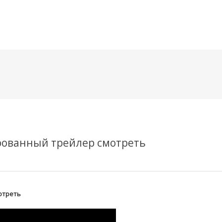
메뉴 건너뛰기
ированный трейлер смотреть
отреть