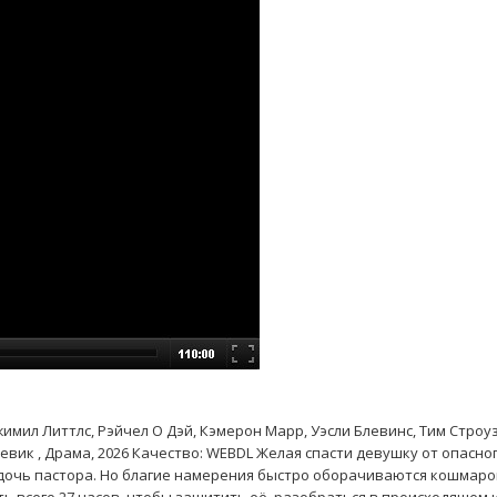
Джимил Литтлс, Рэйчел О Дэй, Кэмерон Марр, Уэсли Блевинс, Тим Строуз
евик , Драма, 2026 Качество: WEBDL Желая спасти девушку от опасно
 дочь пастора. Но благие намерения быстро оборачиваются кошмаро