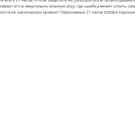
сть всего 27 часов, чтобы защитить её, разобраться в происходящем 
гивает его в смертельно опасную игру, где ошибка может стоить сл
 охота не закончилась кровью? Переломные 27 часов (2026) в хороше