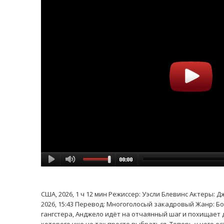
США, 2026, 1 ч 12 мин Режиссер: Уэсли Блевинс Актеры: 
2026, 15:43 Перевод: Многоголосый закадровый Жанр: Бо
гангстера, Анджело идёт на отчаянный шаг и похищает