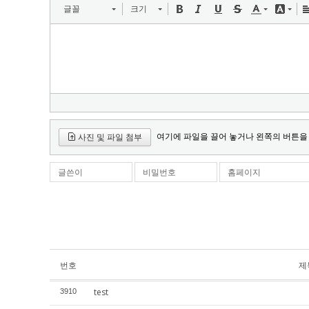
글꼴
크기
여기에 파일을 끌어 놓거나 왼쪽의 버튼을
사진 및 파일 첨부
글쓴이
비밀번호
홈페이지
번호
제
test
3910