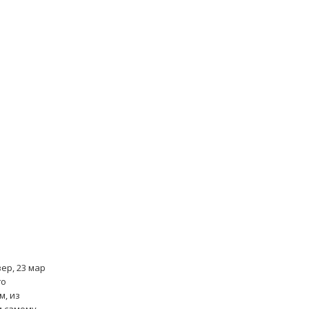
ер, 23 мар
го
м, из